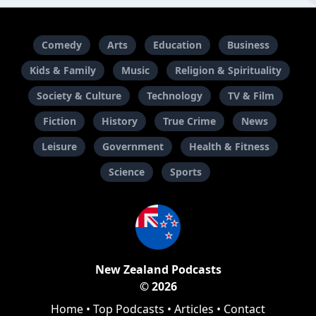
Comedy
Arts
Education
Business
Kids & Family
Music
Religion & Spirituality
Society & Culture
Technology
TV & Film
Fiction
History
True Crime
News
Leisure
Government
Health & Fitness
Science
Sports
New Zealand Podcasts
© 2026
Home
•
Top Podcasts
•
Articles
•
Contact