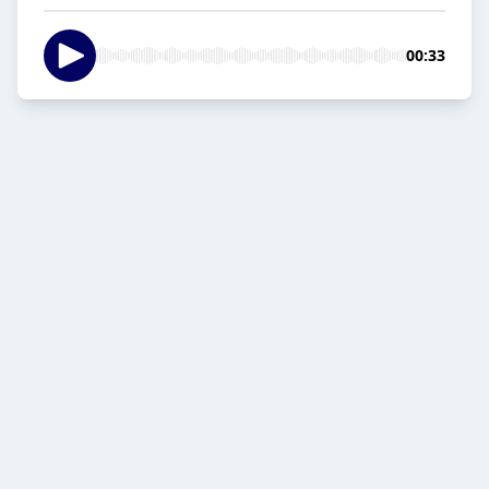
00:33