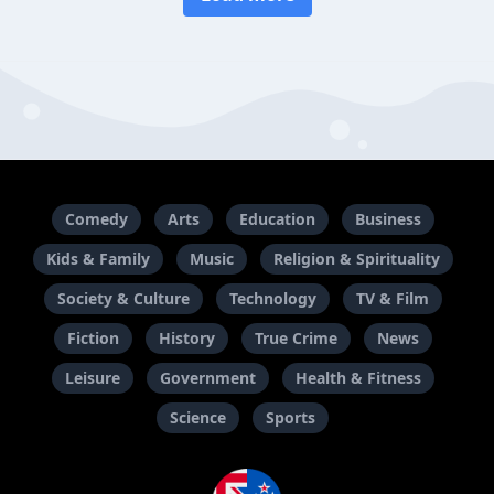
Comedy
Arts
Education
Business
Kids & Family
Music
Religion & Spirituality
Society & Culture
Technology
TV & Film
Fiction
History
True Crime
News
Leisure
Government
Health & Fitness
Science
Sports