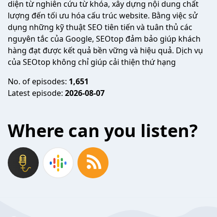
diện từ nghiên cứu từ khóa, xây dựng nội dung chất
lượng đến tối ưu hóa cấu trúc website. Bằng việc sử
dụng những kỹ thuật SEO tiên tiến và tuân thủ các
nguyên tắc của Google, SEOtop đảm bảo giúp khách
hàng đạt được kết quả bền vững và hiệu quả. Dịch vụ
của SEOtop không chỉ giúp cải thiện thứ hạng
No. of episodes:
1,651
Latest episode:
2026-08-07
Where can you listen?