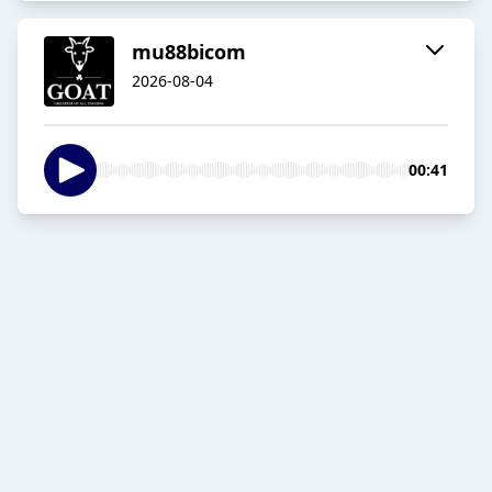
mu88bicom
2026-08-04
00:41