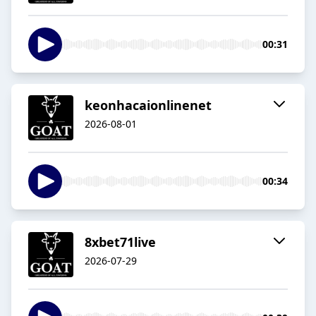
00:31
keonhacaionlinenet
2026-08-01
00:34
8xbet71live
2026-07-29