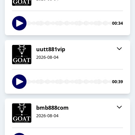
00:34
uutt881vip
2026-08-04
00:39
bmb888com
2026-08-04