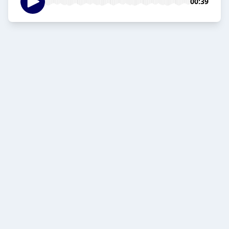
00:39