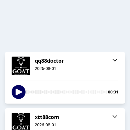
qq88doctor
2026-08-01
00:31
xtt88com
2026-08-01