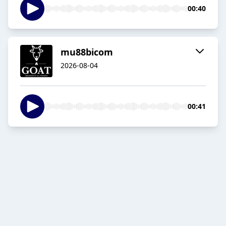
00:40
mu88bicom
2026-08-04
00:41