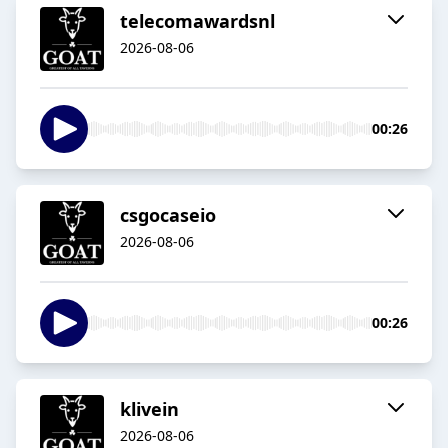
telecomawardsnl
2026-08-06
00:26
csgocaseio
2026-08-06
00:26
klivein
2026-08-06