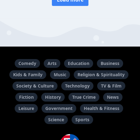
Comedy
Arts
Education
Business
Kids & Family
Music
Religion & Spirituality
Society & Culture
Technology
TV & Film
Fiction
History
True Crime
News
Leisure
Government
Health & Fitness
Science
Sports