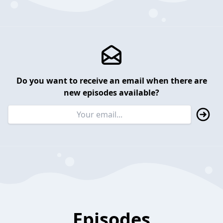
Do you want to receive an email when there are
new episodes available?
Episodes