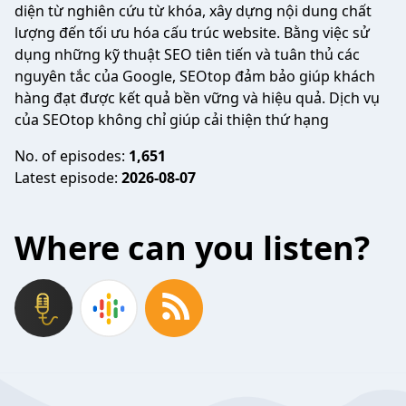
diện từ nghiên cứu từ khóa, xây dựng nội dung chất
lượng đến tối ưu hóa cấu trúc website. Bằng việc sử
dụng những kỹ thuật SEO tiên tiến và tuân thủ các
nguyên tắc của Google, SEOtop đảm bảo giúp khách
hàng đạt được kết quả bền vững và hiệu quả. Dịch vụ
của SEOtop không chỉ giúp cải thiện thứ hạng
No. of episodes:
1,651
Latest episode:
2026-08-07
Where can you listen?