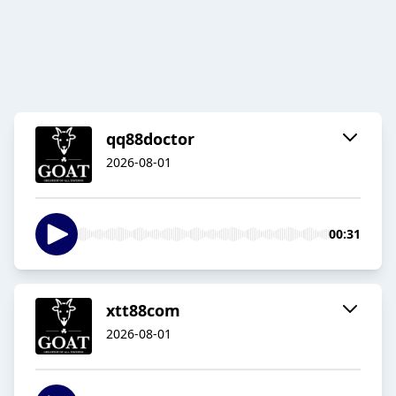
qq88doctor
2026-08-01
00:31
xtt88com
2026-08-01