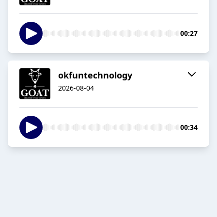
00:27
okfuntechnology
2026-08-04
00:34