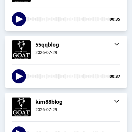
00:35
55qqblog
2026-07-29
00:37
kim88blog
2026-07-29