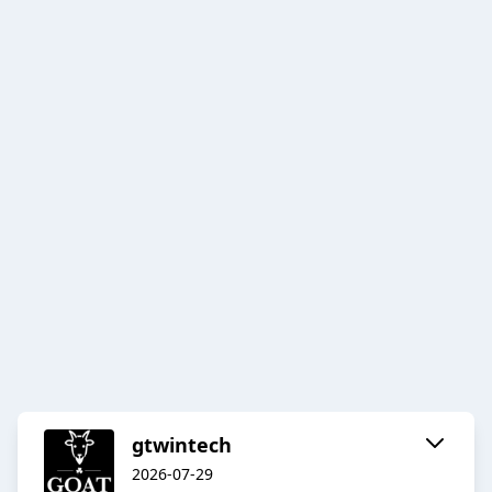
gtwintech
2026-07-29