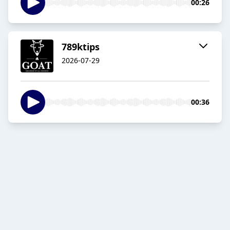
00:26
789ktips
2026-07-29
00:36