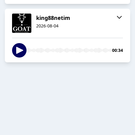
king88netim
2026-08-04
00:34