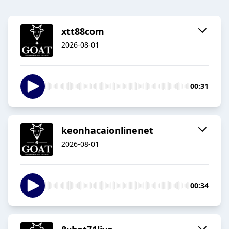
xtt88com
2026-08-01
00:31
keonhacaionlinenet
2026-08-01
00:34