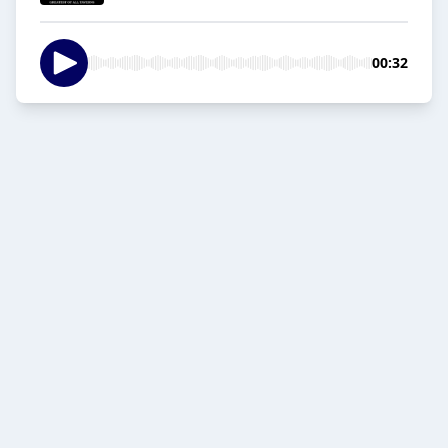
00:32