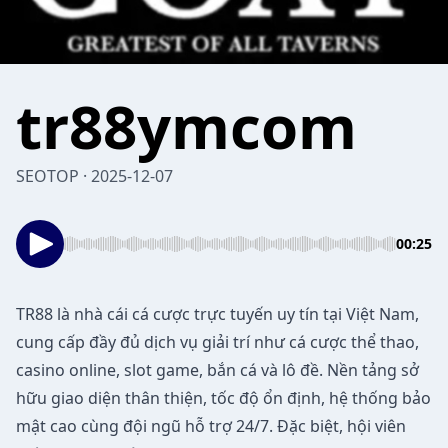
tr88ymcom
SEOTOP · 2025-12-07
00:25
TR88
là nhà cái cá cược trực tuyến uy tín tại Việt Nam,
cung cấp đầy đủ dịch vụ giải trí như cá cược thể thao,
casino online, slot game, bắn cá và lô đề. Nền tảng sở
hữu giao diện thân thiện, tốc độ ổn định, hệ thống bảo
mật cao cùng đội ngũ hỗ trợ 24/7. Đặc biệt, hội viên