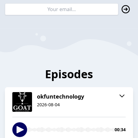
Episodes
okfuntechnology
2026-08-04
00:34