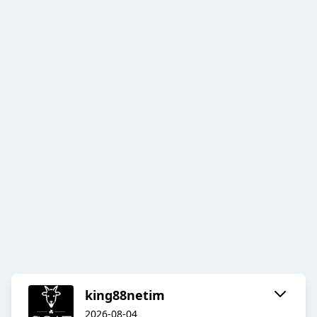
king88netim
2026-08-04