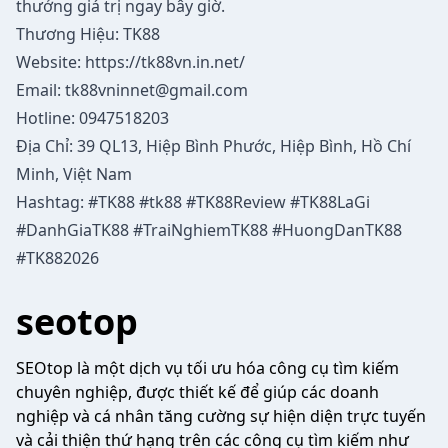
thưởng giá trị ngay bây giờ.
Thương Hiệu: TK88
Website:
https://tk88vn.in.net/
Email:
tk88vninnet@gmail.com
Hotline: 0947518203
Địa Chỉ: 39 QL13, Hiệp Bình Phước, Hiệp Bình, Hồ Chí
Minh, Việt Nam
Hashtag: #TK88 #tk88 #TK88Review #TK88LaGi
#DanhGiaTK88 #TraiNghiemTK88 #HuongDanTK88
#TK882026
seotop
SEOtop là một dịch vụ tối ưu hóa công cụ tìm kiếm
chuyên nghiệp, được thiết kế để giúp các doanh
nghiệp và cá nhân tăng cường sự hiện diện trực tuyến
và cải thiện thứ hạng trên các công cụ tìm kiếm như