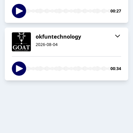
00:27
okfuntechnology
2026-08-04
00:34