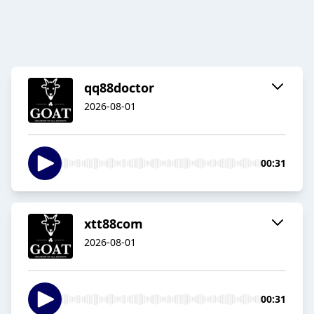
qq88doctor
2026-08-01
00:31
xtt88com
2026-08-01
00:31