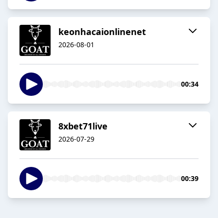
keonhacaionlinenet
2026-08-01
00:34
8xbet71live
2026-07-29
00:39