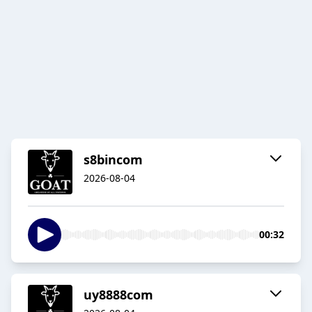
s8bincom
2026-08-04
00:32
uy8888com