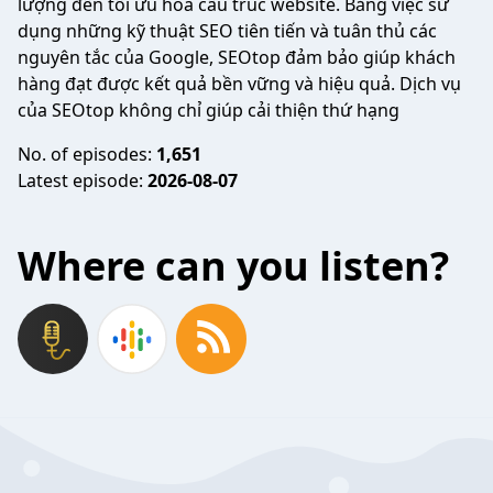
lượng đến tối ưu hóa cấu trúc website. Bằng việc sử
dụng những kỹ thuật SEO tiên tiến và tuân thủ các
nguyên tắc của Google, SEOtop đảm bảo giúp khách
hàng đạt được kết quả bền vững và hiệu quả. Dịch vụ
của SEOtop không chỉ giúp cải thiện thứ hạng
No. of episodes:
1,651
Latest episode:
2026-08-07
Where can you listen?