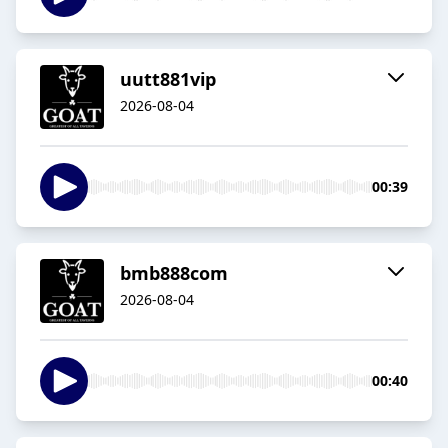
uutt881vip
2026-08-04
00:39
bmb888com
2026-08-04
00:40