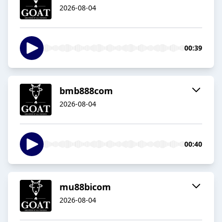
2026-08-04
00:39
bmb888com
2026-08-04
00:40
mu88bicom
2026-08-04