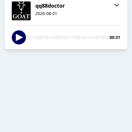
qq88doctor
2026-08-01
00:31