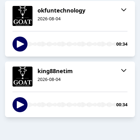
okfuntechnology
2026-08-04
00:34
king88netim
2026-08-04
00:34