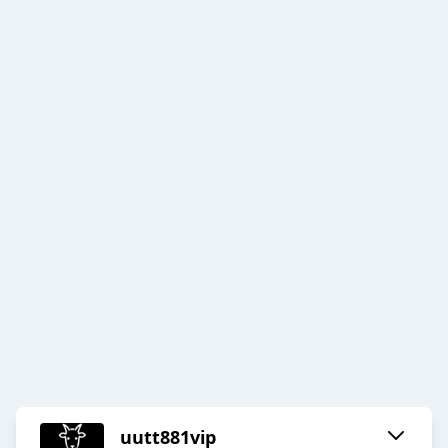
uutt881vip