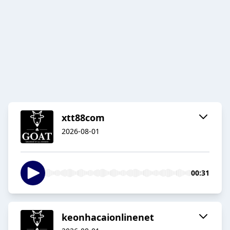
xtt88com
2026-08-01
00:31
keonhacaionlinenet