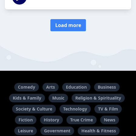
Load more
Comedy
Arts
Education
Business
Kids & Family
Music
Religion & Spirituality
Society & Culture
Technology
TV & Film
Fiction
History
True Crime
News
Leisure
Government
Health & Fitness