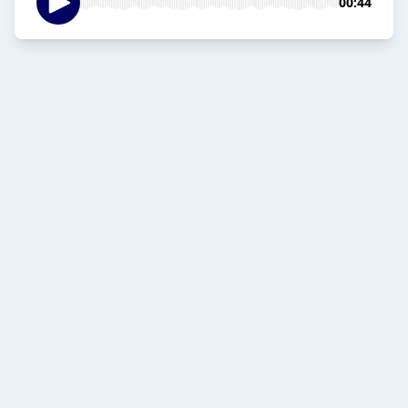
00:44