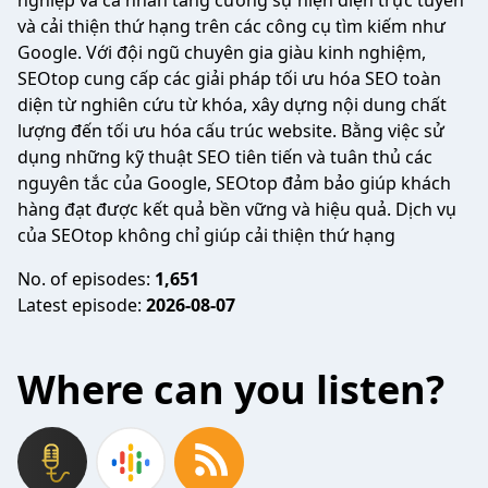
nghiệp và cá nhân tăng cường sự hiện diện trực tuyến
và cải thiện thứ hạng trên các công cụ tìm kiếm như
Google. Với đội ngũ chuyên gia giàu kinh nghiệm,
SEOtop cung cấp các giải pháp tối ưu hóa SEO toàn
diện từ nghiên cứu từ khóa, xây dựng nội dung chất
lượng đến tối ưu hóa cấu trúc website. Bằng việc sử
dụng những kỹ thuật SEO tiên tiến và tuân thủ các
nguyên tắc của Google, SEOtop đảm bảo giúp khách
hàng đạt được kết quả bền vững và hiệu quả. Dịch vụ
của SEOtop không chỉ giúp cải thiện thứ hạng
No. of episodes:
1,651
Latest episode:
2026-08-07
Where can you listen?