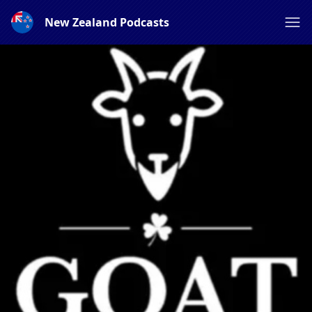
New Zealand Podcasts