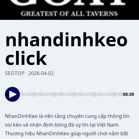
nhandinhkeo
click
SEOTOP · 2026-04-02
00:39
NhanDinhKeo
là nền tảng chuyên cung cấp thông tin
soi kèo và nhận định bóng đá uy tín tại Việt Nam.
Thương hiệu NhanDinhKeo giúp người chơi nắm bắt