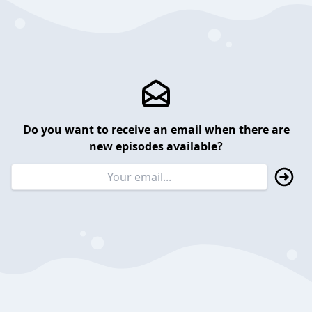
Do you want to receive an email when there are
new episodes available?