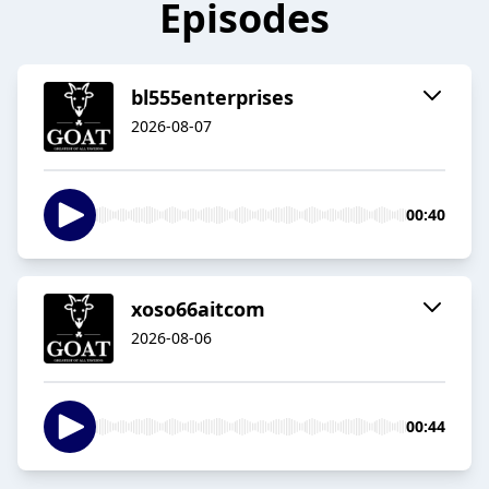
Episodes
bl555enterprises
2026-08-07
00:40
xoso66aitcom
2026-08-06
00:44