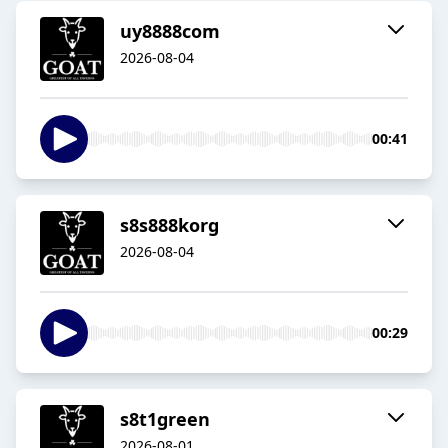
uy8888com
2026-08-04
00:41
s8s888korg
2026-08-04
00:29
s8t1green
2026-08-01