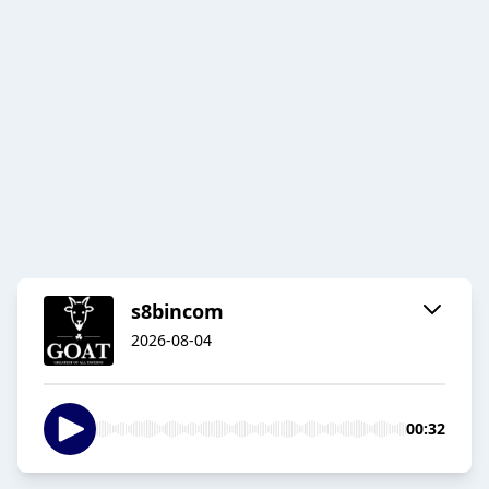
s8bincom
2026-08-04
00:32