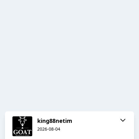
king88netim
2026-08-04