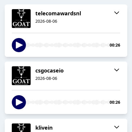
telecomawardsnl
2026-08-06
00:26
csgocaseio
2026-08-06
00:26
klivein