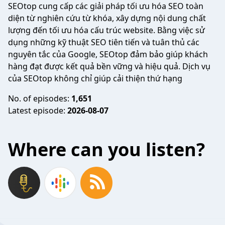
SEOtop cung cấp các giải pháp tối ưu hóa SEO toàn
diện từ nghiên cứu từ khóa, xây dựng nội dung chất
lượng đến tối ưu hóa cấu trúc website. Bằng việc sử
dụng những kỹ thuật SEO tiên tiến và tuân thủ các
nguyên tắc của Google, SEOtop đảm bảo giúp khách
hàng đạt được kết quả bền vững và hiệu quả. Dịch vụ
của SEOtop không chỉ giúp cải thiện thứ hạng
No. of episodes:
1,651
Latest episode:
2026-08-07
Where can you listen?