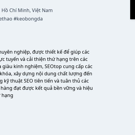
ố Hồ Chí Minh, Việt Nam
hethao #keobongda
huyên nghiệp, được thiết kế để giúp các
c tuyến và cải thiện thứ hạng trên các
a giàu kinh nghiệm, SEOtop cung cấp các
ừ khóa, xây dựng nội dung chất lượng đến
 kỹ thuật SEO tiên tiến và tuân thủ các
hàng đạt được kết quả bền vững và hiệu
ứ hạng