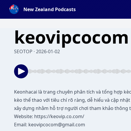
New Zealand Podcasts
keovipcocom
SEOTOP · 2026-01-02
Keonhacai
là trang chuyên phân tích và tổng hợp kèo
kèo thể thao với tiêu chí rõ ràng, dễ hiểu và cập nhật
xây dựng nhằm hỗ trợ người chơi tham khảo thông t
Website:
https://keovip.co.com/
Email:
keovipcocom@gmail.com