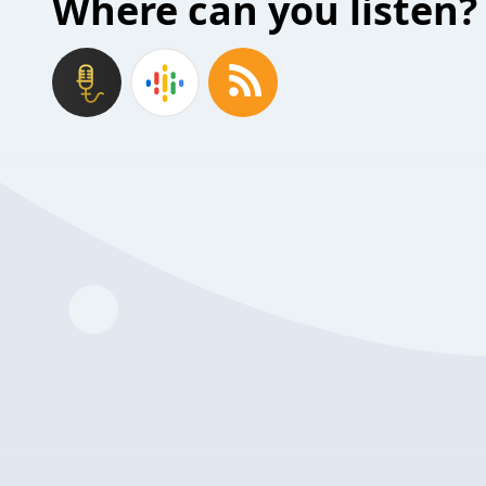
Where can you listen?