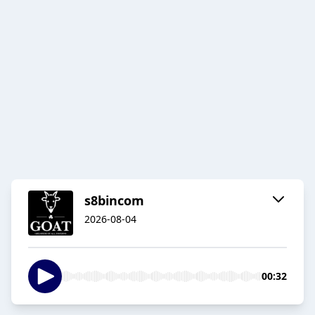
s8bincom
2026-08-04
00:32