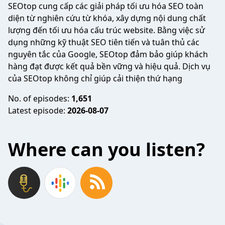
SEOtop cung cấp các giải pháp tối ưu hóa SEO toàn
diện từ nghiên cứu từ khóa, xây dựng nội dung chất
lượng đến tối ưu hóa cấu trúc website. Bằng việc sử
dụng những kỹ thuật SEO tiên tiến và tuân thủ các
nguyên tắc của Google, SEOtop đảm bảo giúp khách
hàng đạt được kết quả bền vững và hiệu quả. Dịch vụ
của SEOtop không chỉ giúp cải thiện thứ hạng
No. of episodes:
1,651
Latest episode:
2026-08-07
Where can you listen?