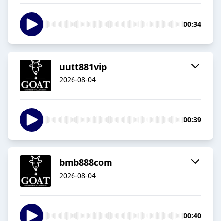
00:34
uutt881vip
2026-08-04
00:39
bmb888com
2026-08-04
00:40