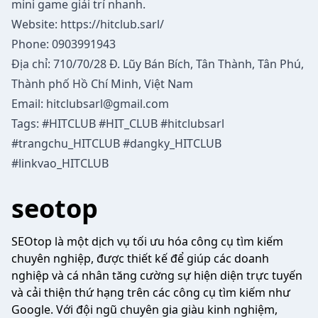
mini game giải trí nhanh.
Website:
https://hitclub.sarl/
Phone: 0903991943
Địa chỉ: 710/70/28 Đ. Lũy Bán Bích, Tân Thành, Tân Phú,
Thành phố Hồ Chí Minh, Việt Nam
Email:
hitclubsarl@gmail.com
Tags: #HITCLUB #HIT_CLUB #hitclubsarl
#trangchu_HITCLUB #dangky_HITCLUB
#linkvao_HITCLUB
seotop
SEOtop là một dịch vụ tối ưu hóa công cụ tìm kiếm
chuyên nghiệp, được thiết kế để giúp các doanh
nghiệp và cá nhân tăng cường sự hiện diện trực tuyến
và cải thiện thứ hạng trên các công cụ tìm kiếm như
Google. Với đội ngũ chuyên gia giàu kinh nghiệm,