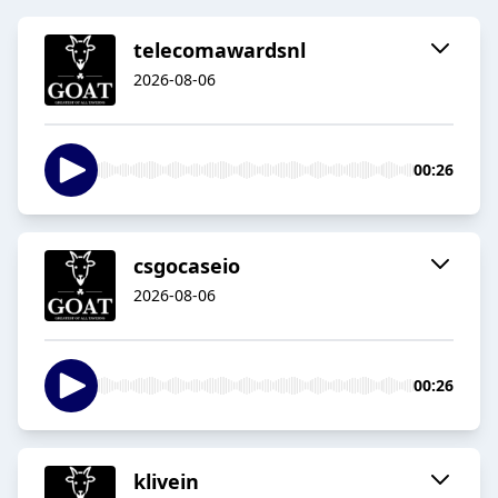
telecomawardsnl
2026-08-06
00:26
csgocaseio
2026-08-06
00:26
klivein