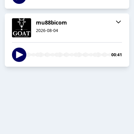
mu88bicom
2026-08-04
00:41