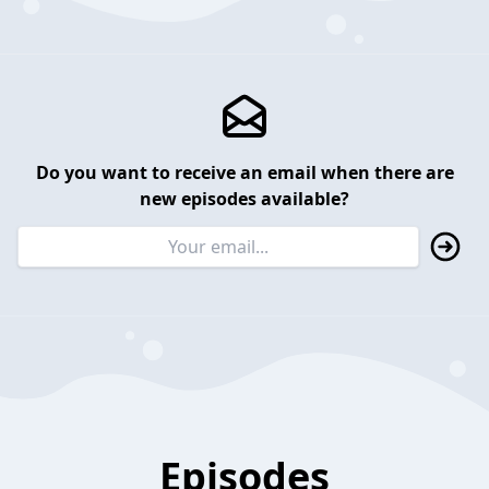
Do you want to receive an email when there are
new episodes available?
Episodes