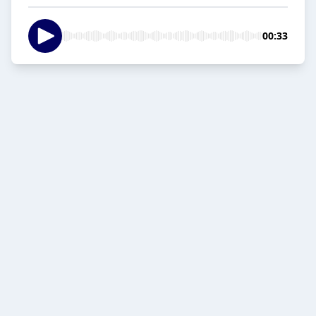
00:33