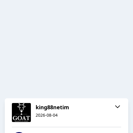
king88netim
2026-08-04