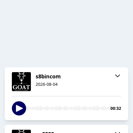
s8bincom
2026-08-04
00:32