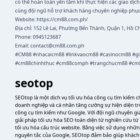
có thể hoàn toàn yên tâm khi thực hiện các giao dịch 
cùng đội ngũ hỗ trợ khách hàng chuyên nghiệp phục
Website:
https://cm88.com.ph/
Địa chỉ: 152 Lê Lai, Phường Bến Thành, Quận 1, Hồ C
Phone: 0945123687
Email:
contact@cm88.com.ph
#CM88 #nhacaicm88 #linkvaocm88 #casinocm88 #gi
#cm88chinhthuc #cm88comph #trangchucm88 #cm
seotop
SEOtop là một dịch vụ tối ưu hóa công cụ tìm kiếm c
doanh nghiệp và cá nhân tăng cường sự hiện diện trự
công cụ tìm kiếm như Google. Với đội ngũ chuyên gi
giải pháp tối ưu hóa SEO toàn diện từ nghiên cứu t
tối ưu hóa cấu trúc website. Bằng việc sử dụng những
nguyên tắc của Google, SEOtop đảm bảo giúp khách 