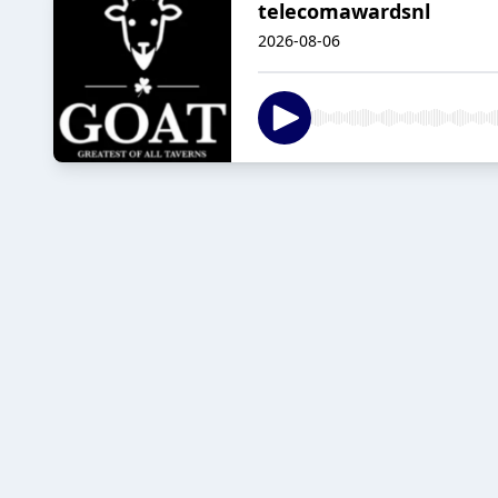
telecomawardsnl
2026-08-06