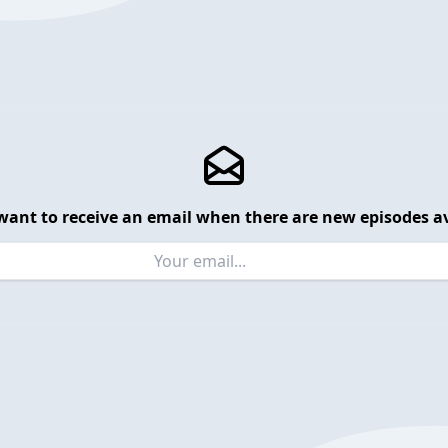
want to receive an email when there are new episodes av