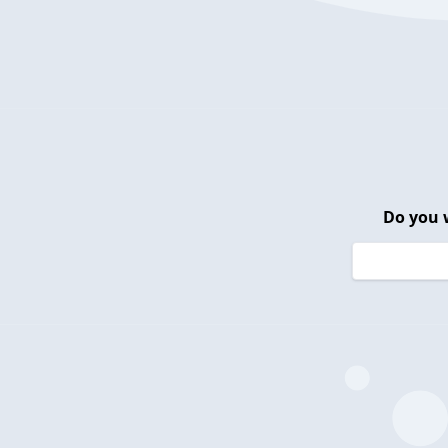
Do you 