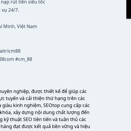
nạp rút tiền siêu tốc
 vụ 24/7.
hí Minh, Việt Nam
aitricm88
88com #cm_88
huyên nghiệp, được thiết kế để giúp các
c tuyến và cải thiện thứ hạng trên các
a giàu kinh nghiệm, SEOtop cung cấp các
ừ khóa, xây dựng nội dung chất lượng đến
 kỹ thuật SEO tiên tiến và tuân thủ các
hàng đạt được kết quả bền vững và hiệu