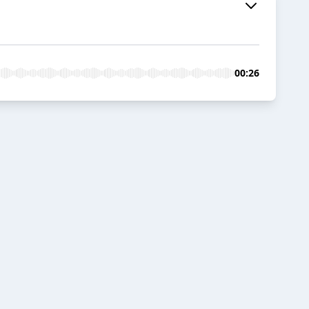
00:26