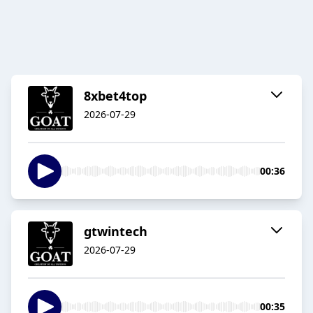
8xbet4top
2026-07-29
00:36
gtwintech
2026-07-29
00:35