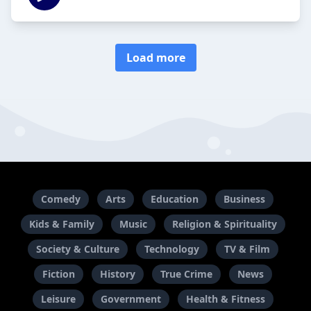
Load more
Comedy
Arts
Education
Business
Kids & Family
Music
Religion & Spirituality
Society & Culture
Technology
TV & Film
Fiction
History
True Crime
News
Leisure
Government
Health & Fitness