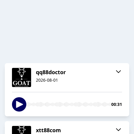
qq88doctor
2026-08-01
00:31
xtt88com