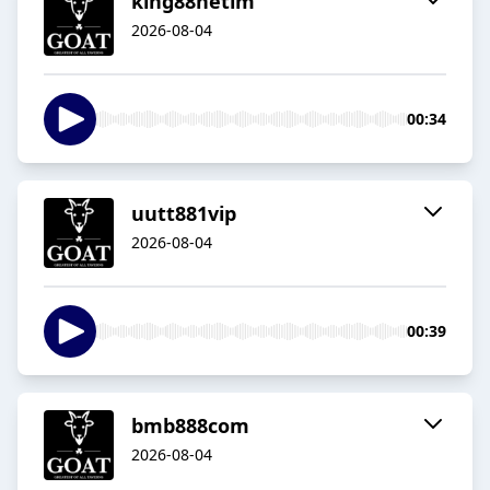
king88netim
2026-08-04
00:34
uutt881vip
2026-08-04
00:39
bmb888com
2026-08-04