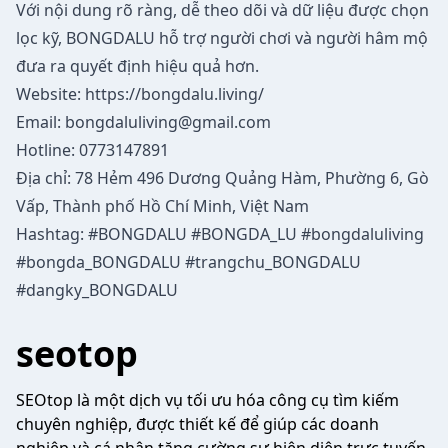
Với nội dung rõ ràng, dễ theo dõi và dữ liệu được chọn
lọc kỹ, BONGDALU hỗ trợ người chơi và người hâm mộ
đưa ra quyết định hiệu quả hơn.
Website:
https://bongdalu.living/
Email:
bongdaluliving@gmail.com
Hotline: 0773147891
Địa chỉ: 78 Hẻm 496 Dương Quảng Hàm, Phường 6, Gò
Vấp, Thành phố Hồ Chí Minh, Việt Nam
Hashtag: #BONGDALU #BONGDA_LU #bongdaluliving
#bongda_BONGDALU #trangchu_BONGDALU
#dangky_BONGDALU
seotop
SEOtop là một dịch vụ tối ưu hóa công cụ tìm kiếm
chuyên nghiệp, được thiết kế để giúp các doanh