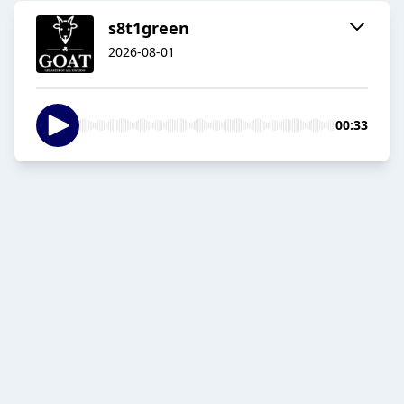
s8t1green
2026-08-01
00:33