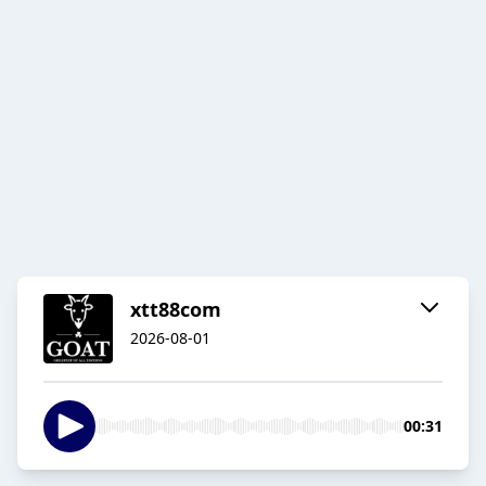
xtt88com
2026-08-01
00:31