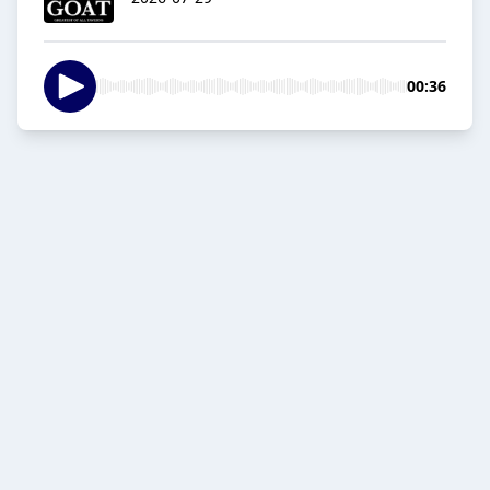
00:36