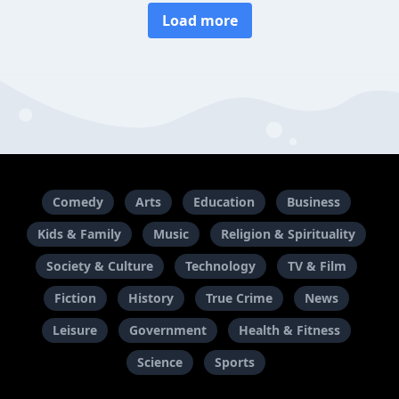
Load more
Comedy
Arts
Education
Business
Kids & Family
Music
Religion & Spirituality
Society & Culture
Technology
TV & Film
Fiction
History
True Crime
News
Leisure
Government
Health & Fitness
Science
Sports