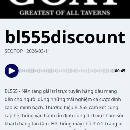
bl555discount
SEOTOP · 2026-03-11
00:45
BL555
- Nền tảng giải trí trực tuyến hàng đầu mang
đến cho người dùng những trải nghiệm cá cược đỉnh
cao và minh bạch. Thương hiệu BL555 cam kết cung
cấp hệ thống vận hành ổn định cùng dịch vụ chăm sóc
khách hàng tận tâm. Hệ thống máy chủ được trang bị