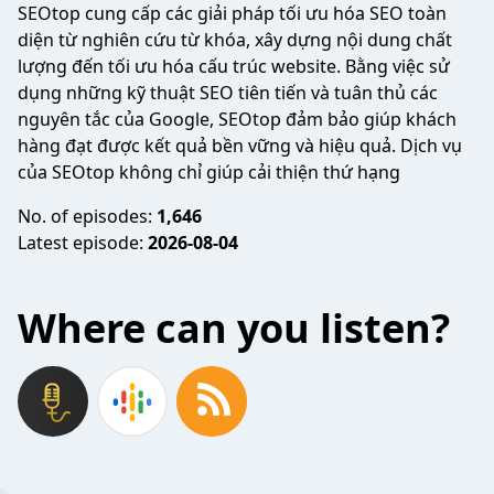
SEOtop cung cấp các giải pháp tối ưu hóa SEO toàn
diện từ nghiên cứu từ khóa, xây dựng nội dung chất
lượng đến tối ưu hóa cấu trúc website. Bằng việc sử
dụng những kỹ thuật SEO tiên tiến và tuân thủ các
nguyên tắc của Google, SEOtop đảm bảo giúp khách
hàng đạt được kết quả bền vững và hiệu quả. Dịch vụ
của SEOtop không chỉ giúp cải thiện thứ hạng
No. of episodes:
1,646
Latest episode:
2026-08-04
Where can you listen?