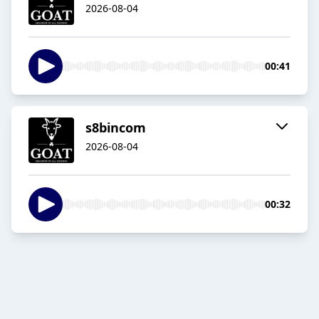
2026-08-04
00:41
s8bincom
2026-08-04
00:32