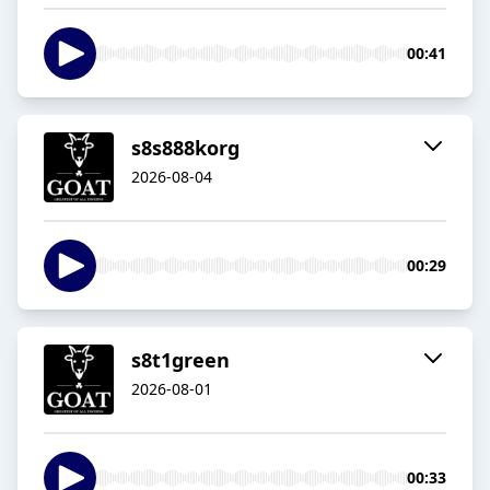
00:41
s8s888korg
2026-08-04
00:29
s8t1green
2026-08-01
00:33