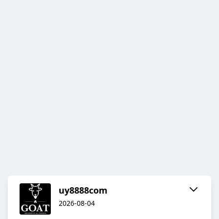
uy8888com
2026-08-04