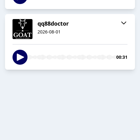
qq88doctor
2026-08-01
00:31