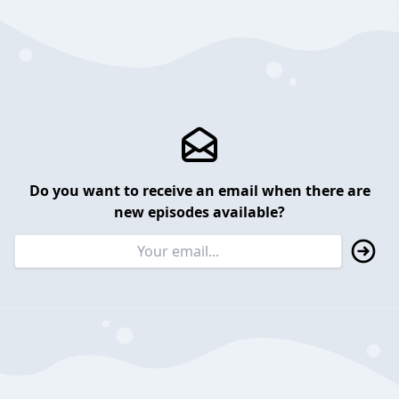
Do you want to receive an email when there are
new episodes available?