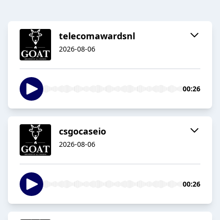
telecomawardsnl
2026-08-06
00:26
csgocaseio
2026-08-06
00:26