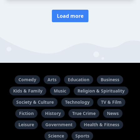
Load more
Comedy
Arts
Education
Business
Kids & Family
Music
Religion & Spirituality
Society & Culture
Technology
TV & Film
Fiction
History
True Crime
News
Leisure
Government
Health & Fitness
Science
Sports