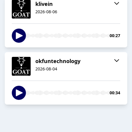
klivein
2026-08-06
00:27
okfuntechnology
2026-08-04
00:34