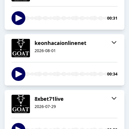
00:31
keonhacaionlinenet
2026-08-01
00:34
8xbet71live
2026-07-29