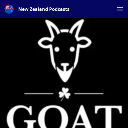
New Zealand Podcasts