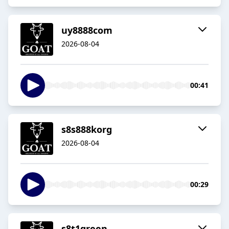
uy8888com
2026-08-04
00:41
s8s888korg
2026-08-04
00:29
s8t1green