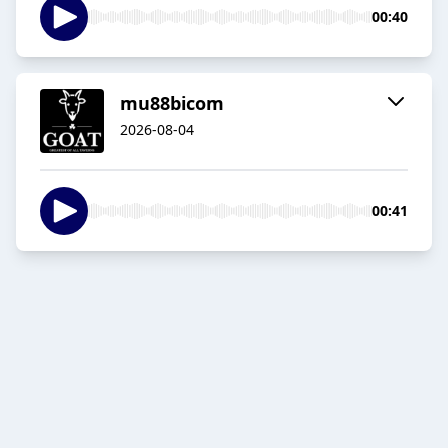
00:40
mu88bicom
2026-08-04
00:41