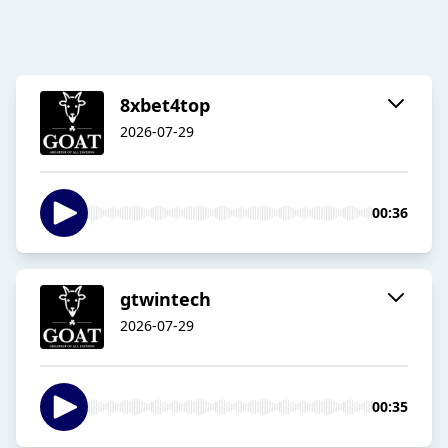
8xbet4top
2026-07-29
00:36
gtwintech
2026-07-29
00:35