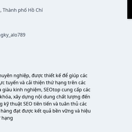
3, Thành phố Hồ Chí
ngky_alo789
huyên nghiệp, được thiết kế để giúp các
c tuyến và cải thiện thứ hạng trên các
a giàu kinh nghiệm, SEOtop cung cấp các
ừ khóa, xây dựng nội dung chất lượng đến
 kỹ thuật SEO tiên tiến và tuân thủ các
hàng đạt được kết quả bền vững và hiệu
ứ hạng