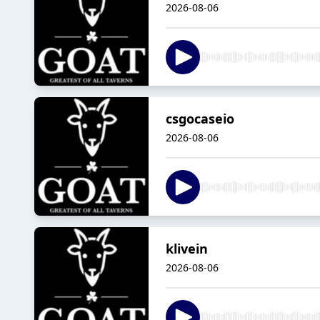
2026-08-06
csgocaseio
2026-08-06
klivein
2026-08-06