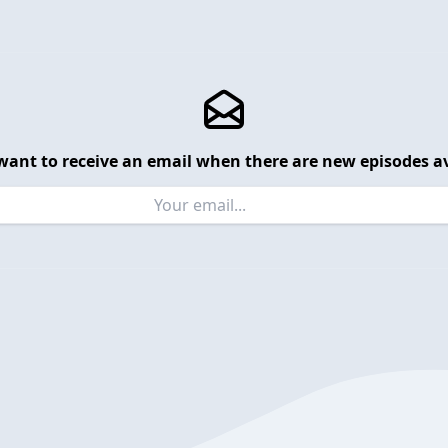
want to receive an email when there are new episodes av