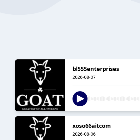
bl555enterprises
2026-08-07
xoso66aitcom
2026-08-06