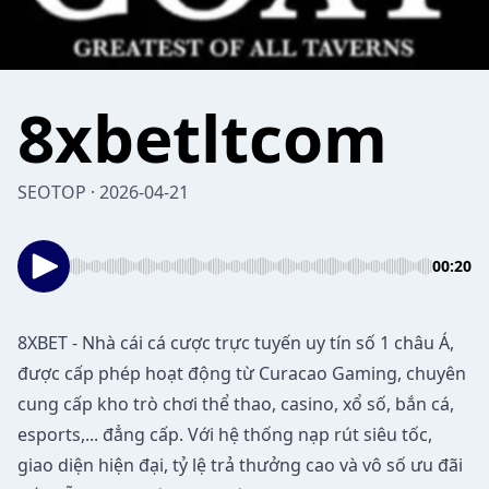
8xbetltcom
SEOTOP · 2026-04-21
00:20
8XBET
- Nhà cái cá cược trực tuyến uy tín số 1 châu Á,
được cấp phép hoạt động từ Curacao Gaming, chuyên
cung cấp kho trò chơi thể thao, casino, xổ số, bắn cá,
esports,... đẳng cấp. Với hệ thống nạp rút siêu tốc,
giao diện hiện đại, tỷ lệ trả thưởng cao và vô số ưu đãi