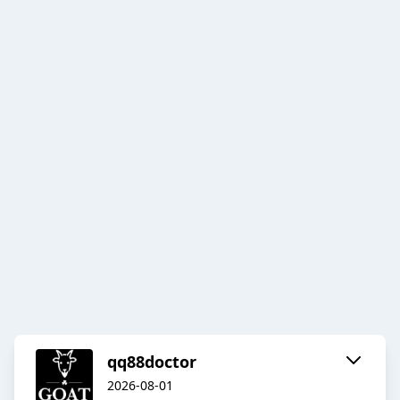
qq88doctor
2026-08-01