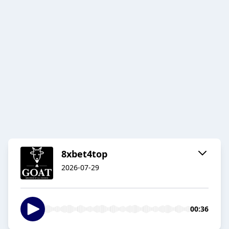
8xbet4top
2026-07-29
00:36