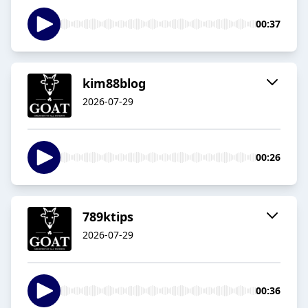
00:37
kim88blog
2026-07-29
00:26
789ktips
2026-07-29
00:36