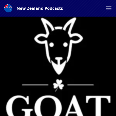
New Zealand Podcasts