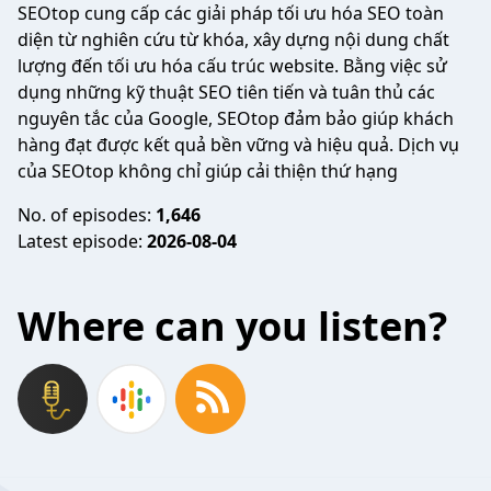
SEOtop cung cấp các giải pháp tối ưu hóa SEO toàn
diện từ nghiên cứu từ khóa, xây dựng nội dung chất
lượng đến tối ưu hóa cấu trúc website. Bằng việc sử
dụng những kỹ thuật SEO tiên tiến và tuân thủ các
nguyên tắc của Google, SEOtop đảm bảo giúp khách
hàng đạt được kết quả bền vững và hiệu quả. Dịch vụ
của SEOtop không chỉ giúp cải thiện thứ hạng
No. of episodes:
1,646
Latest episode:
2026-08-04
Where can you listen?