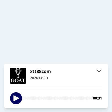
xtt88com
2026-08-01
00:31