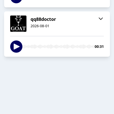
qq88doctor
2026-08-01
00:31