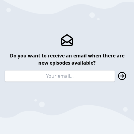
Do you want to receive an email when there are
new episodes available?