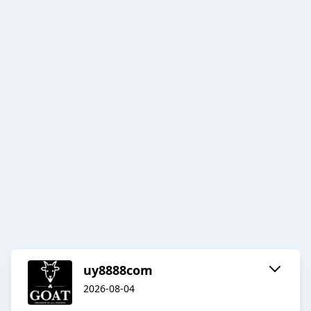
uy8888com
2026-08-04