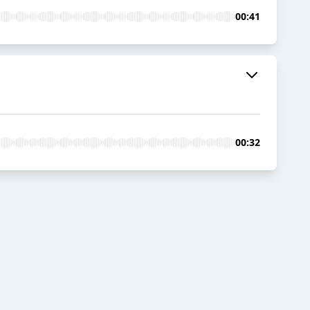
00:41
00:32