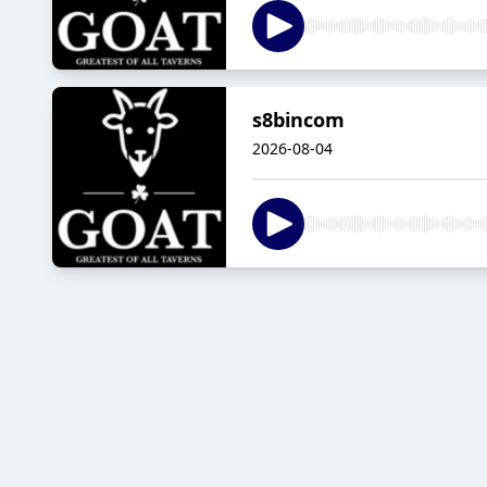
s8bincom
2026-08-04