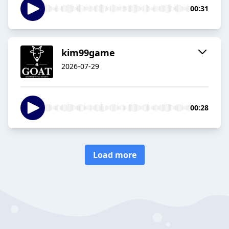
00:31
kim99game
2026-07-29
00:28
Load more