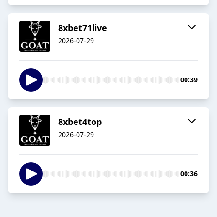
8xbet71live
2026-07-29
00:39
8xbet4top
2026-07-29
00:36