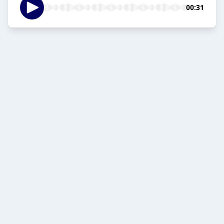
00:31