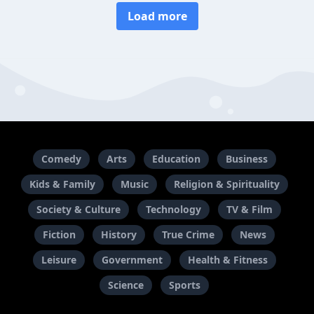
Load more
Comedy
Arts
Education
Business
Kids & Family
Music
Religion & Spirituality
Society & Culture
Technology
TV & Film
Fiction
History
True Crime
News
Leisure
Government
Health & Fitness
Science
Sports