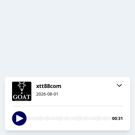
xtt88com
2026-08-01
00:31