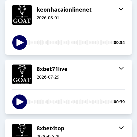
keonhacaionlinenet
2026-08-01
00:34
8xbet71live
2026-07-29
00:39
8xbet4top
2026-07-29