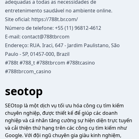
adequadas a todas as necessidades de
entretenimento saudável no ambiente online.
Site oficial:
https://788t.br.com/
Número de telefone: +55 (11) 96812-4612
E-mail: contact@788tbrcom
Endereço: RUA. Iraci, 647 - Jardim Paulistano, São
Paulo - SP, 01457-000, Brazil
#788t #788_t #788tbrcom #788tcasino
#788tbrcom_casino
seotop
SEOtop là một dịch vụ tối ưu hóa công cụ tìm kiếm
chuyên nghiệp, được thiết kế để giúp các doanh
nghiệp và cá nhân tăng cường sự hiện diện trực tuyến
và cải thiện thứ hạng trên các công cụ tìm kiếm như
Google. Với đội ngũ chuyên gia giàu kinh nghiệm,