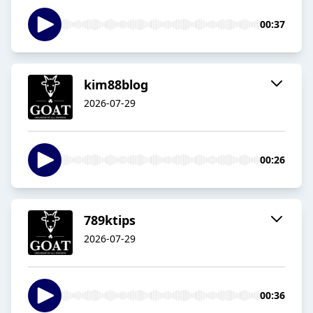
00:37
kim88blog
2026-07-29
00:26
789ktips
2026-07-29
00:36