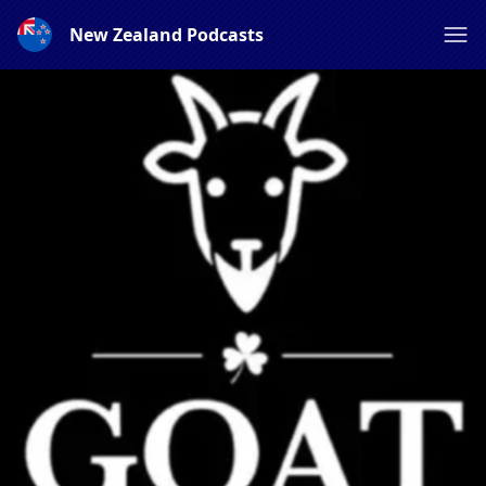
New Zealand Podcasts