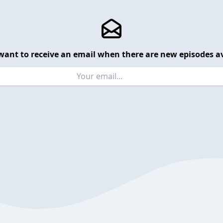
want to receive an email when there are new episodes av