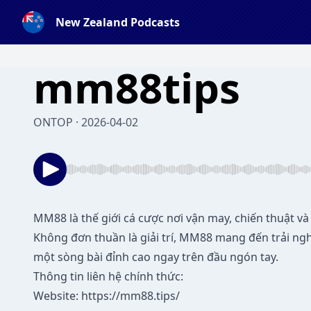
New Zealand Podcasts
mm88tips
ONTOP · 2026-04-02
MM88
là thế giới cá cược nơi vận may, chiến thuật 
Không đơn thuần là giải trí, MM88 mang đến trải n
một sòng bài đỉnh cao ngay trên đầu ngón tay.
Thông tin liên hệ chính thức:
Website:
https://mm88.tips/