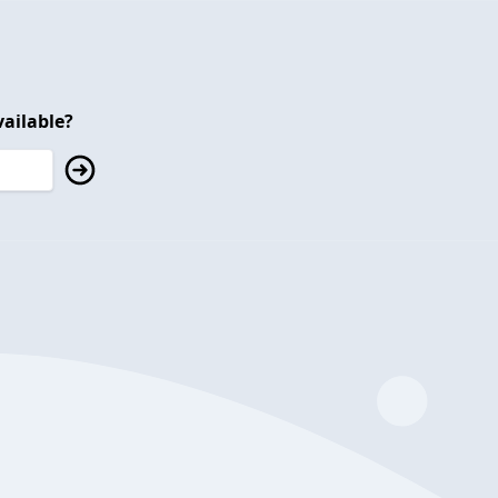
ailable?