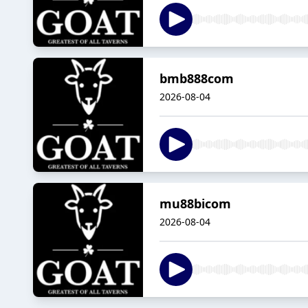
bmb888com
2026-08-04
mu88bicom
2026-08-04