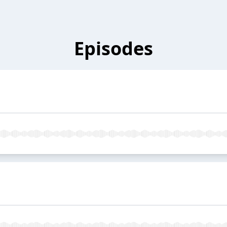
Episodes