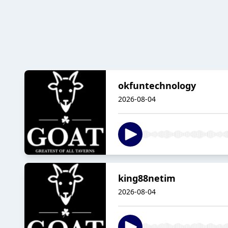
okfuntechnology
2026-08-04
king88netim
2026-08-04