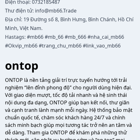
Điện thoại: 0732185487
Thư điện tử:
info@mb66.Trade
Địa chỉ: 19 Đường số 8, Bình Hưng, Bình Chánh, Hồ Chí
Minh, Việt Nam.
Hastags: #mb66 #mb_66 #mb_666 #nha_cai_mb66
#Okvip_mb66 #trang_chu_mb66 #link_vao_mb66
ontop
ONTOP là nền tảng giải trí trực tuyến hướng tới trải
nghiệm “lên đỉnh phong độ” cho người dùng hiện đại.
Với giao diện mượt, tốc độ tải nhanh và hệ sinh thái
nội dung đa dạng, ONTOP giúp bạn kết nối, thư giãn
và cạnh tranh lành mạnh mỗi ngày. Hệ thống bảo mật
chuẩn quốc tế, chăm sóc khách hàng 24/7 và chính
sách minh bạch giúp mọi tương tác trở nên an tâm và
dễ dàng. Tham gia ONTOP để khám phá những thử