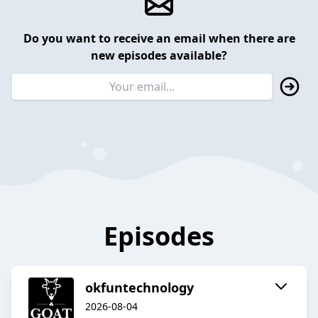
Do you want to receive an email when there are
new episodes available?
Episodes
okfuntechnology
2026-08-04