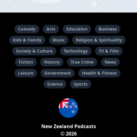
Comedy
Arts
Education
Business
Kids & Family
Music
Religion & Spirituality
Society & Culture
Technology
TV & Film
Fiction
History
True Crime
News
Leisure
Government
Health & Fitness
Science
Sports
New Zealand Podcasts
© 2026