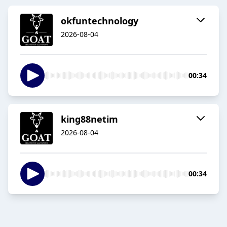
okfuntechnology
2026-08-04
00:34
king88netim
2026-08-04
00:34