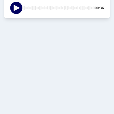
00:36