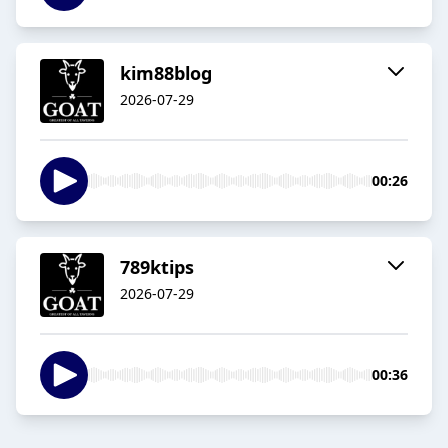
kim88blog
2026-07-29
00:26
789ktips
2026-07-29
00:36