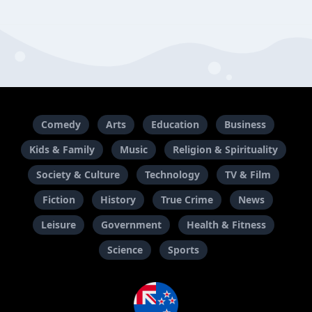
Comedy
Arts
Education
Business
Kids & Family
Music
Religion & Spirituality
Society & Culture
Technology
TV & Film
Fiction
History
True Crime
News
Leisure
Government
Health & Fitness
Science
Sports