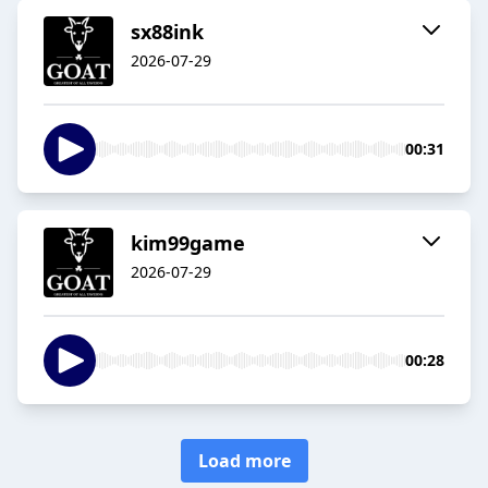
sx88ink
2026-07-29
00:31
kim99game
2026-07-29
00:28
Load more