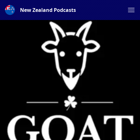
New Zealand Podcasts