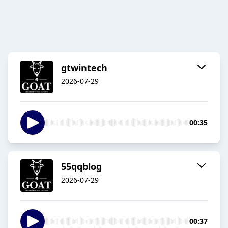
gtwintech
2026-07-29
00:35
55qqblog
2026-07-29
00:37