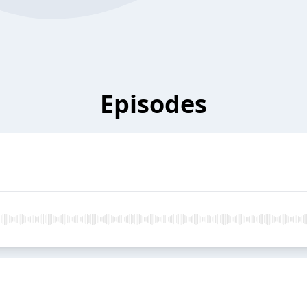
Episodes