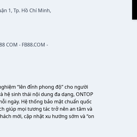
ận 1, Tp. Hồ Chí Minh,
FB88 COM - FB88.COM -
i nghiệm “lên đỉnh phong độ” cho người
 và hệ sinh thái nội dung đa dạng, ONTOP
 mỗi ngày. Hệ thống bảo mật chuẩn quốc
ch giúp mọi tương tác trở nên an tâm và
ách mới, cập nhật xu hướng sớm và “on