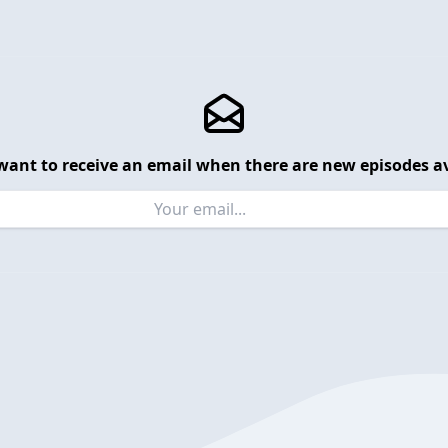
want to receive an email when there are new episodes av