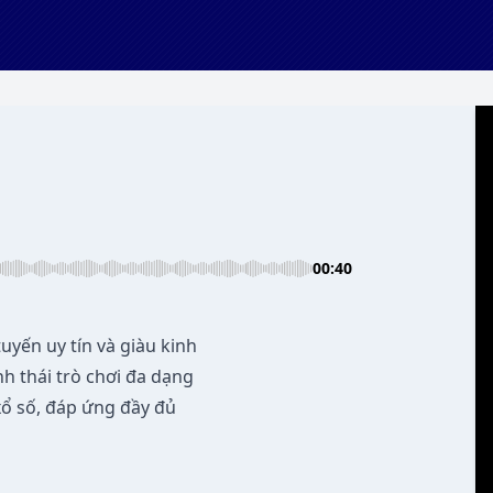
00:40
uyến uy tín và giàu kinh
nh thái trò chơi đa dạng
 xổ số, đáp ứng đầy đủ