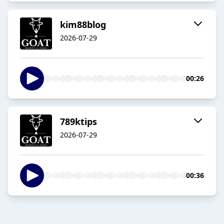
kim88blog
2026-07-29
00:26
789ktips
2026-07-29
00:36