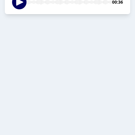
00:36