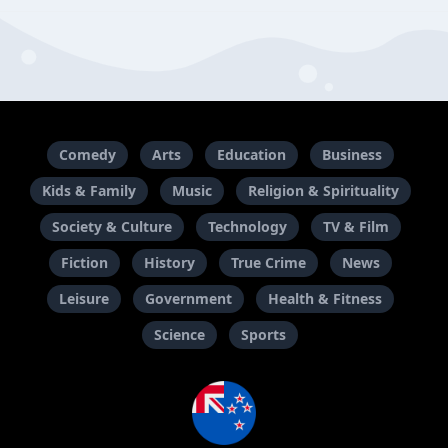
Comedy
Arts
Education
Business
Kids & Family
Music
Religion & Spirituality
Society & Culture
Technology
TV & Film
Fiction
History
True Crime
News
Leisure
Government
Health & Fitness
Science
Sports