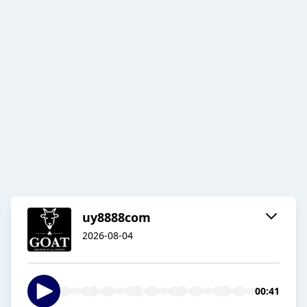
uy8888com
2026-08-04
00:41