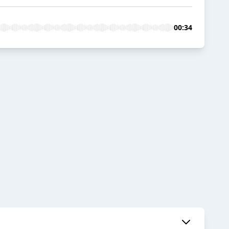
00:34