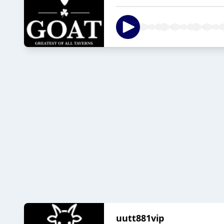
uutt881vip