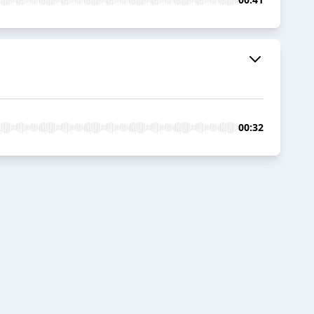
00:32