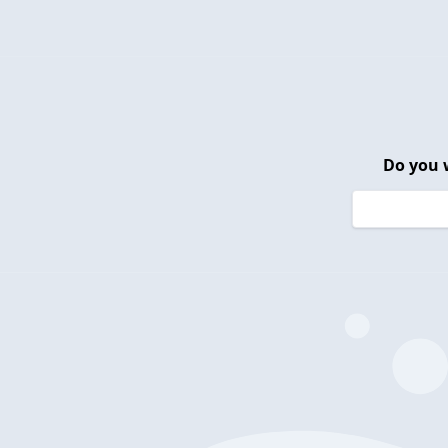
Do you 