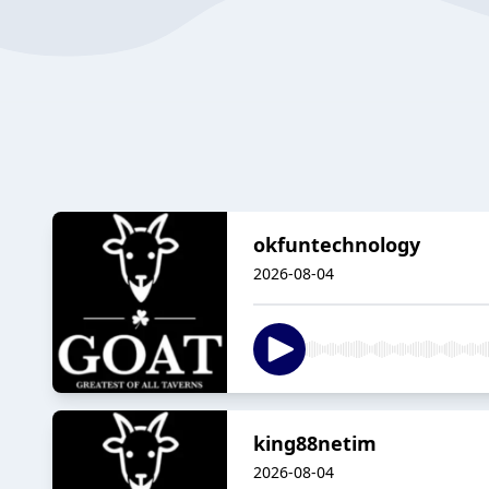
okfuntechnology
2026-08-04
king88netim
2026-08-04