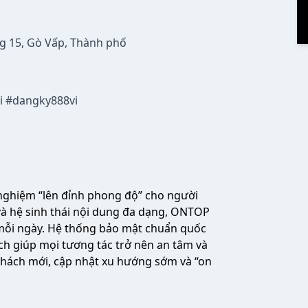
g 15, Gò Vấp, Thành phố
i #dangky888vi
i nghiệm “lên đỉnh phong độ” cho người
 và hệ sinh thái nội dung đa dạng, ONTOP
 mỗi ngày. Hệ thống bảo mật chuẩn quốc
ch giúp mọi tương tác trở nên an tâm và
ách mới, cập nhật xu hướng sớm và “on