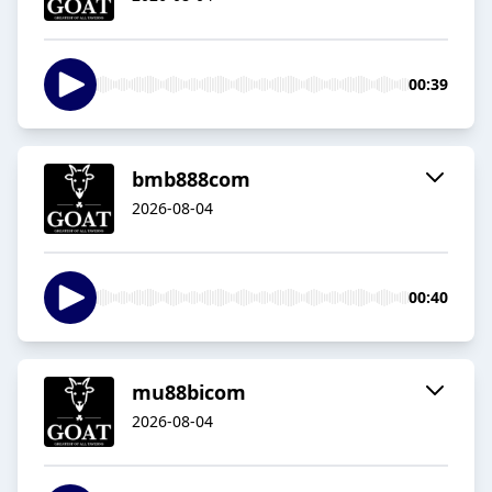
00:39
bmb888com
2026-08-04
00:40
mu88bicom
2026-08-04