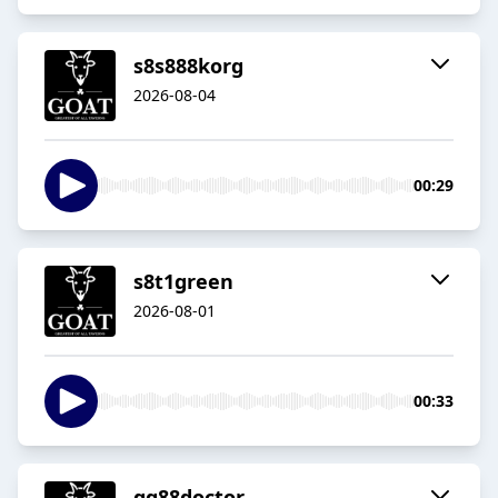
s8s888korg
2026-08-04
00:29
s8t1green
2026-08-01
00:33
qq88doctor