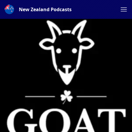
New Zealand Podcasts