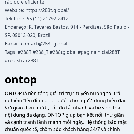
rápido e eficiente.
Website:
https://288t.global/
Telefone: 55 (11) 21797-2412
Endereço: R. Tavares Bastos, 914 - Perdizes, São Paulo -
SP, 05012-020, Brazill
E-mail:
contact@288t.global
Tags: #288T #288_T #288tglobal #paginainicial288T
#registrar288T
ontop
ONTOP là nền tảng giải trí trực tuyến hướng tới trải
nghiệm “lên đỉnh phong độ” cho người dùng hiện đại.
Với giao diện mượt, tốc độ tải nhanh và hệ sinh thái
nội dung đa dạng, ONTOP giúp bạn kết nối, thư giãn
và cạnh tranh lành mạnh mỗi ngày. Hệ thống bảo mật
chuẩn quốc tế, chăm sóc khách hàng 24/7 và chính