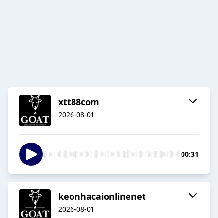
xtt88com
2026-08-01
00:31
keonhacaionlinenet
2026-08-01