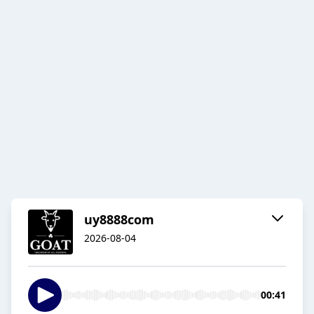
uy8888com
2026-08-04
00:41