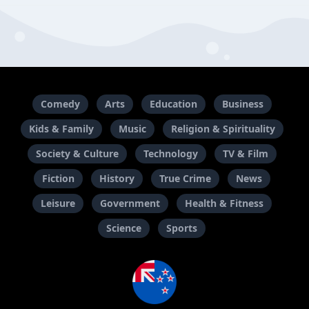
Comedy
Arts
Education
Business
Kids & Family
Music
Religion & Spirituality
Society & Culture
Technology
TV & Film
Fiction
History
True Crime
News
Leisure
Government
Health & Fitness
Science
Sports