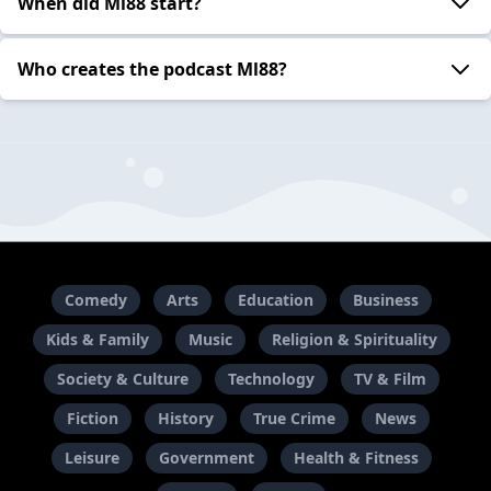
When did Ml88 start?
Who creates the podcast Ml88?
Comedy
Arts
Education
Business
Kids & Family
Music
Religion & Spirituality
Society & Culture
Technology
TV & Film
Fiction
History
True Crime
News
Leisure
Government
Health & Fitness