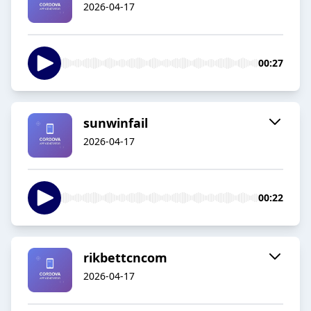
2026-04-17
00:27
sunwinfail
2026-04-17
00:22
rikbettcncom
2026-04-17