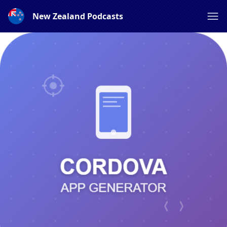
New Zealand Podcasts