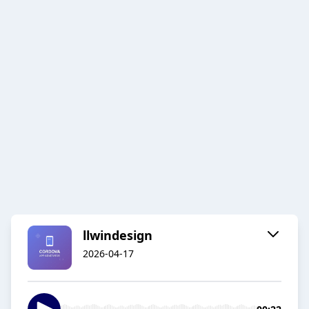
llwindesign
2026-04-17