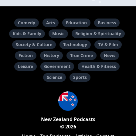
Comedy
Arts
Education
Business
Kids & Family
Music
Religion & Spirituality
Society & Culture
Technology
TV & Film
Fiction
History
True Crime
News
Leisure
Government
Health & Fitness
Science
Sports
New Zealand Podcasts
© 2026