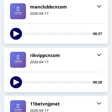
manclubbcncom
2026-04-17
00:27
rikvippcncom
2026-04-17
00:28
11betvnjpnet
2026-04-17