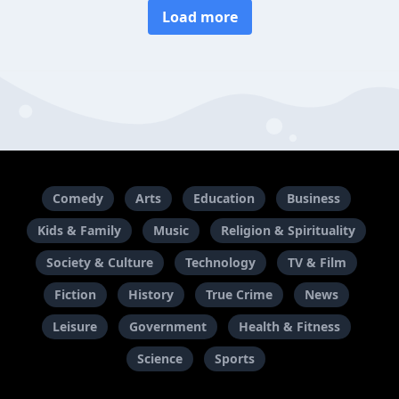
Load more
Comedy
Arts
Education
Business
Kids & Family
Music
Religion & Spirituality
Society & Culture
Technology
TV & Film
Fiction
History
True Crime
News
Leisure
Government
Health & Fitness
Science
Sports