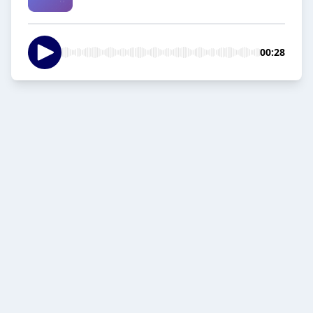
00:28