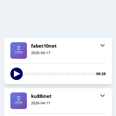
fabet10net
2026-04-17
00:28
ku88inet
2026-04-17