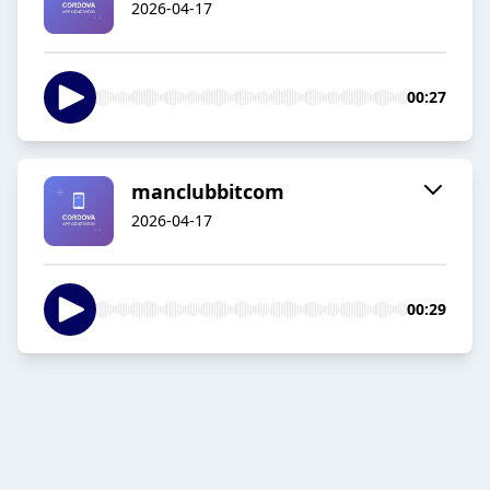
2026-04-17
00:27
manclubbitcom
2026-04-17
00:29