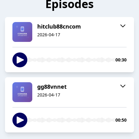
Episodes
hitclub88cncom
2026-04-17
00:30
gg88vnnet
2026-04-17
00:50