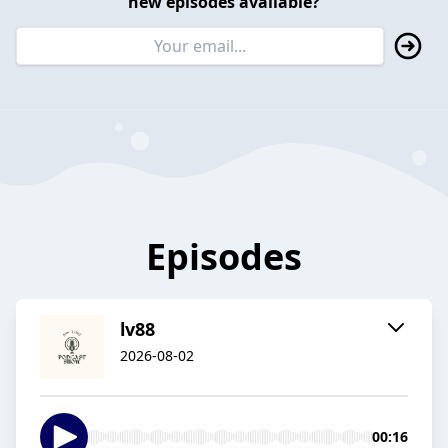
new episodes available?
Episodes
lv88
2026-08-02
00:16