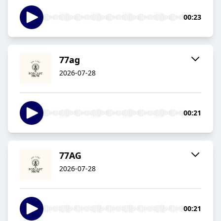
00:23
77ag
2026-07-28
00:21
77AG
2026-07-28
00:21