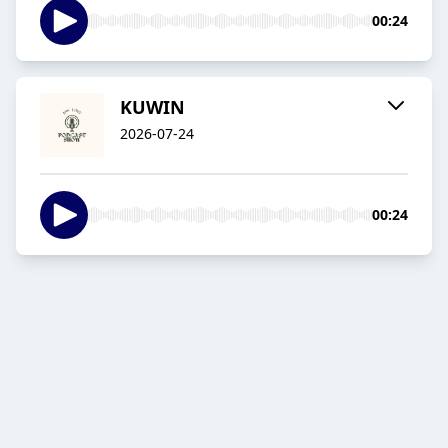
00:24
KUWIN
2026-07-24
00:24