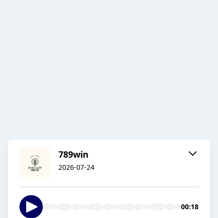
789win
2026-07-24
00:18