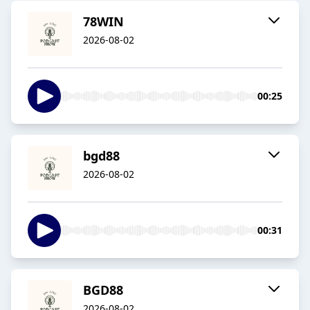
78WIN
2026-08-02
00:25
bgd88
2026-08-02
00:31
BGD88
2026-08-02