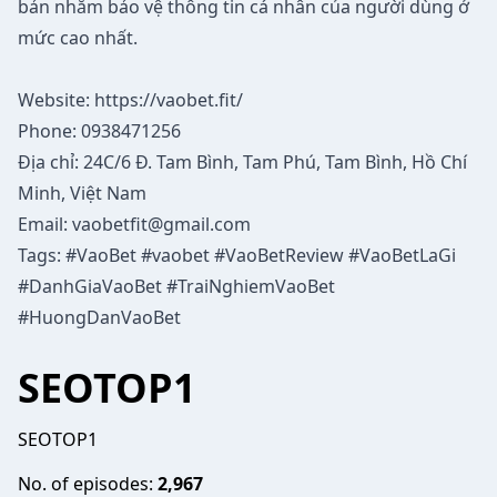
bản nhằm bảo vệ thông tin cá nhân của người dùng ở
mức cao nhất.
Website:
https://vaobet.fit/
Phone: 0938471256
Địa chỉ: 24C/6 Đ. Tam Bình, Tam Phú, Tam Bình, Hồ Chí
Minh, Việt Nam
Email:
vaobetfit@gmail.com
Tags: #VaoBet #vaobet #VaoBetReview #VaoBetLaGi
#DanhGiaVaoBet #TraiNghiemVaoBet
#HuongDanVaoBet
SEOTOP1
SEOTOP1
No. of episodes:
2,967