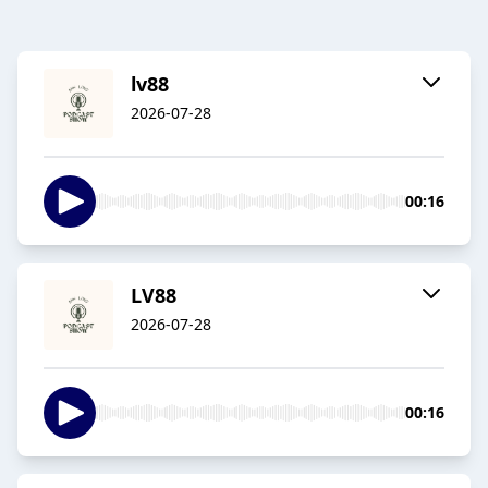
lv88
2026-07-28
00:16
LV88
2026-07-28
00:16