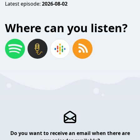
Latest episode:
2026-08-02
Where can you listen?
Do you want to receive an email when there are