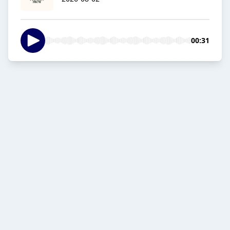
00:31