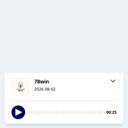
78win
2026-08-02
00:25