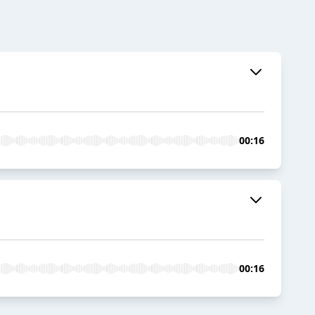
00:16
00:16