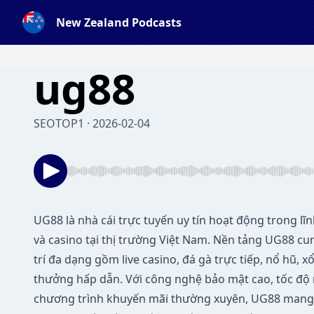
New Zealand Podcasts
ug88
SEOTOP1 · 2026-02-04
UG88
là nhà cái trực tuyến uy tín hoạt động trong lĩ
và casino tại thị trường Việt Nam. Nền tảng UG88 cun
trí đa dạng gồm live casino, đá gà trực tiếp, nổ hũ, x
thưởng hấp dẫn. Với công nghệ bảo mật cao, tốc độ
chương trình khuyến mãi thường xuyên, UG88 mang