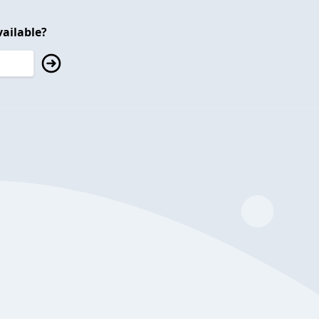
ailable?