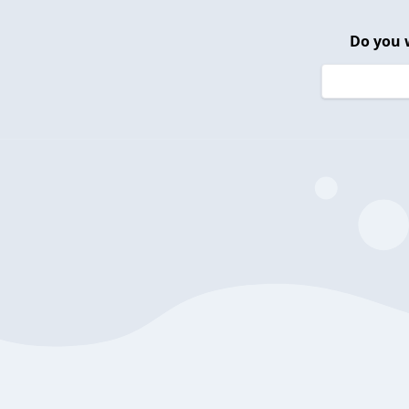
Do you 