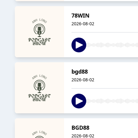
78WIN
2026-08-02
bgd88
2026-08-02
BGD88
2026-08-02