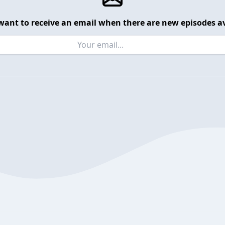
want to receive an email when there are new episodes av