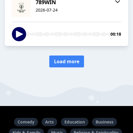
789WIN
2026-07-24
00:18
Load more
Comedy
Arts
Education
Business
Kids & Family
Music
Religion & Spirituality