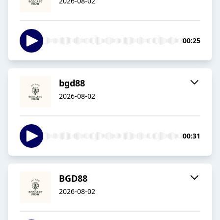
2026-08-02
00:25
bgd88
2026-08-02
00:31
BGD88
2026-08-02