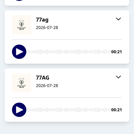
77ag
2026-07-28
00:21
77AG
2026-07-28
00:21