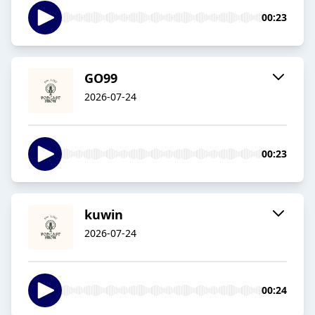
00:23
GO99
2026-07-24
00:23
kuwin
2026-07-24
00:24