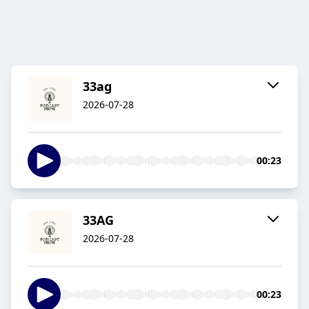
33ag
2026-07-28
00:23
33AG
2026-07-28
00:23