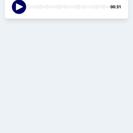
00:31