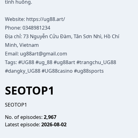
tình huống.
Website:
https://ug88.art/
Phone: 0348981234
Địa chỉ: 73 Nguyễn Cửu Đàm, Tân Sơn Nhì, Hồ Chí
Minh, Vietnam
Email:
ug88art@gmail.com
Tags: #UG88 #ug_88 #ug88art #trangchu_UG88
#dangky_UG88 #UG88casino #ug88sports
SEOTOP1
SEOTOP1
No. of episodes:
2,967
Latest episode:
2026-08-02