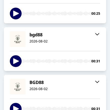
00:25
bgd88
2026-08-02
00:31
BGD88
2026-08-02
00:31