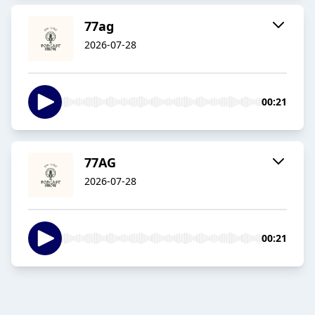
77ag
2026-07-28
00:21
77AG
2026-07-28
00:21