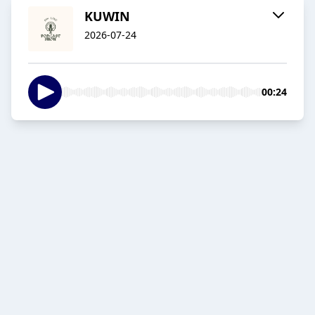
KUWIN
2026-07-24
00:24