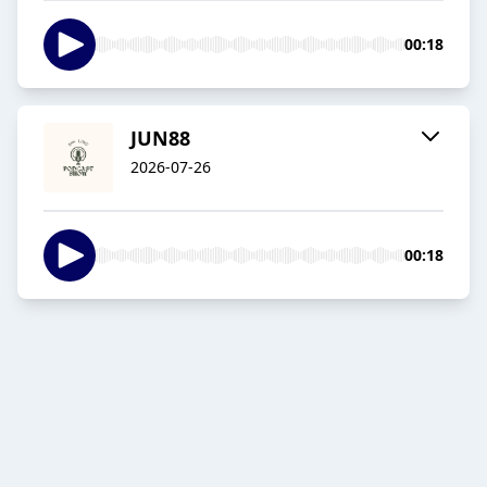
00:18
JUN88
2026-07-26
00:18