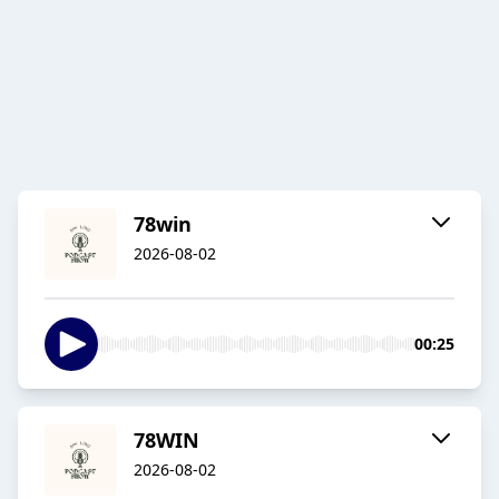
78win
2026-08-02
00:25
78WIN
2026-08-02