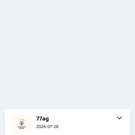
77ag
2026-07-28