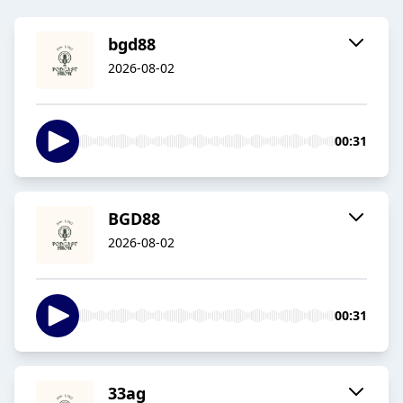
bgd88
2026-08-02
00:31
BGD88
2026-08-02
00:31
33ag