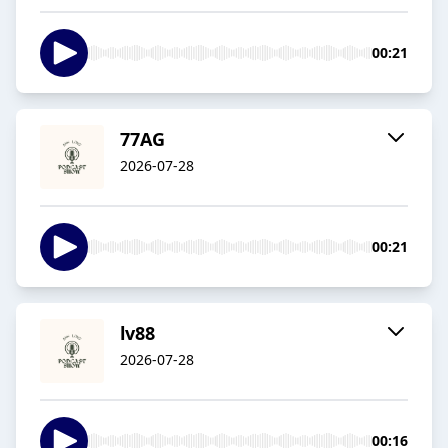
00:21
77AG
2026-07-28
00:21
lv88
2026-07-28
00:16