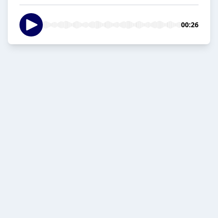
00:26