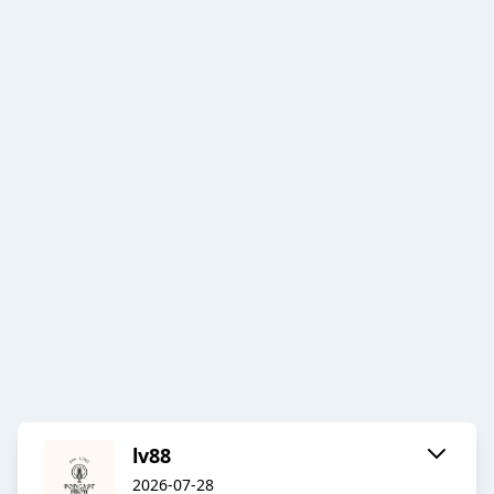
lv88
2026-07-28