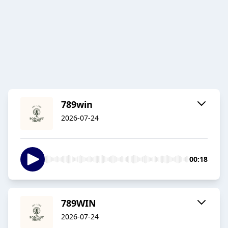
789win
2026-07-24
00:18
789WIN
2026-07-24