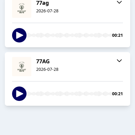
77ag
2026-07-28
00:21
77AG
2026-07-28
00:21