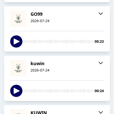
GO99
2026-07-24
00:23
kuwin
2026-07-24
00:24
KUWIN