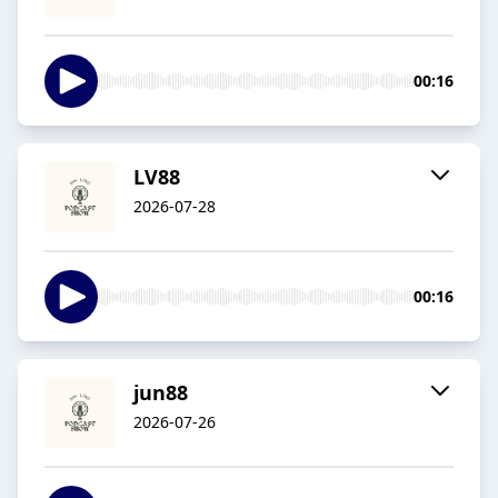
00:16
LV88
2026-07-28
00:16
jun88
2026-07-26