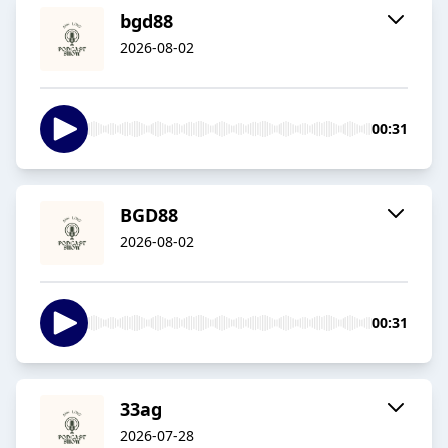
bgd88
2026-08-02
00:31
BGD88
2026-08-02
00:31
33ag
2026-07-28