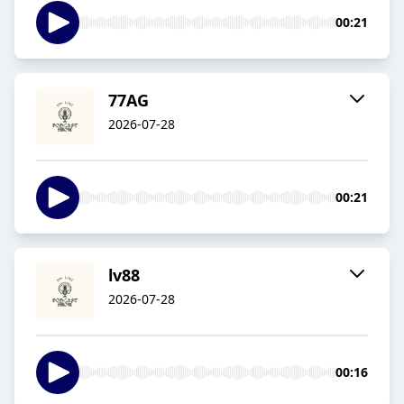
00:21
77AG
2026-07-28
00:21
lv88
2026-07-28
00:16