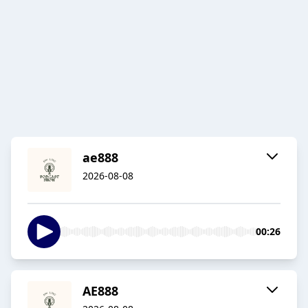
ae888
2026-08-08
00:26
AE888