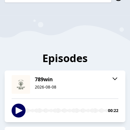
Episodes
789win
2026-08-08
00:22