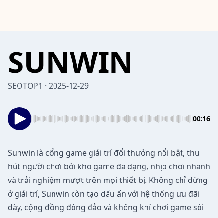
SUNWIN
SEOTOP1 · 2025-12-29
00:16
Sunwin
là cổng game giải trí đổi thưởng nổi bật, thu
hút người chơi bởi kho game đa dạng, nhịp chơi nhanh
và trải nghiệm mượt trên mọi thiết bị. Không chỉ dừng
ở giải trí, Sunwin còn tạo dấu ấn với hệ thống ưu đãi
dày, cộng đồng đông đảo và không khí chơi game sôi