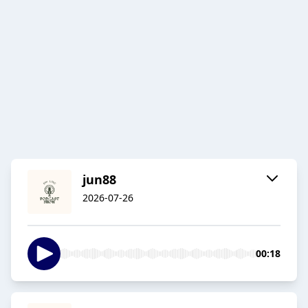
jun88
2026-07-26
00:18