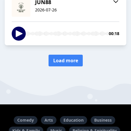
JUN88
2026-07-26
00:18
Load more
Comedy
Arts
Education
Business
Kids & Family
Music
Religion & Spirituality