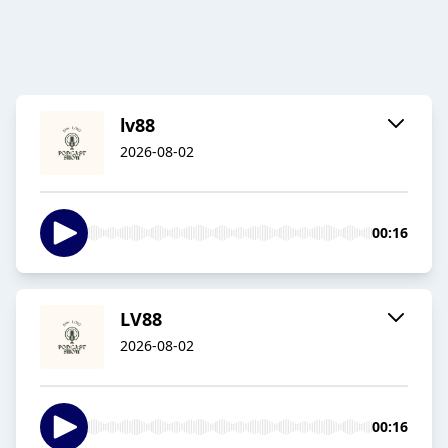
lv88
2026-08-02
00:16
LV88
2026-08-02
00:16