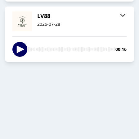
LV88
2026-07-28
00:16