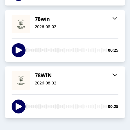
78win
2026-08-02
00:25
78WIN
2026-08-02
00:25