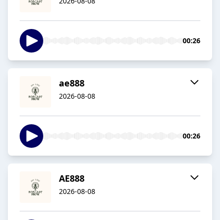
2026-08-08
00:26
ae888
2026-08-08
00:26
AE888
2026-08-08