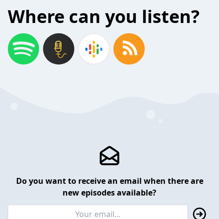
Where can you listen?
Do you want to receive an email when there are
new episodes available?