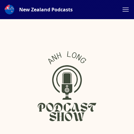
New Zealand Podcasts