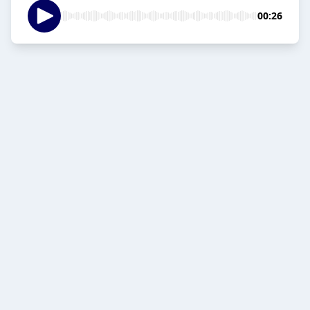
00:26