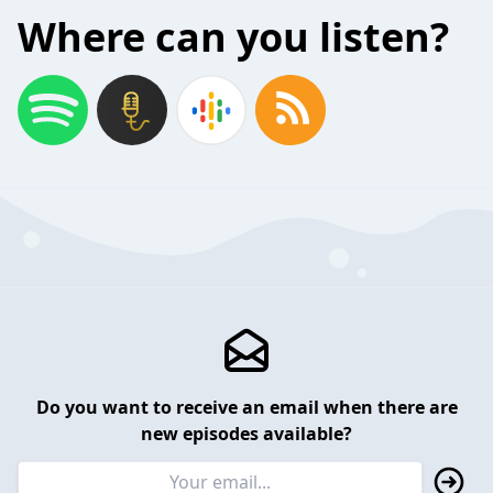
Where can you listen?
Do you want to receive an email when there are
new episodes available?