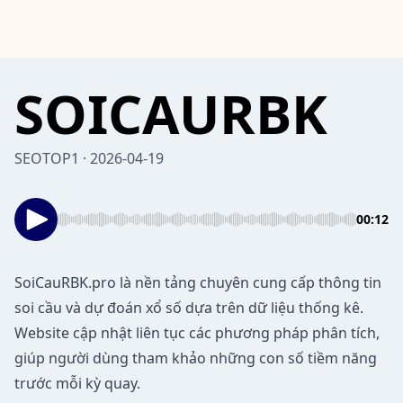
SOICAURBK
SEOTOP1 · 2026-04-19
00:12
SoiCauRBK.pro
là nền tảng chuyên cung cấp thông tin
soi cầu và dự đoán xổ số dựa trên dữ liệu thống kê.
Website cập nhật liên tục các phương pháp phân tích,
giúp người dùng tham khảo những con số tiềm năng
trước mỗi kỳ quay.