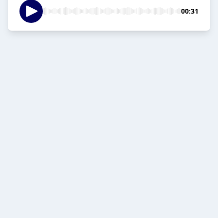
00:31