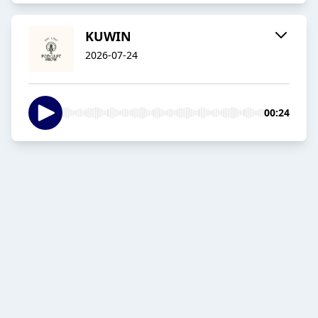
KUWIN
2026-07-24
00:24