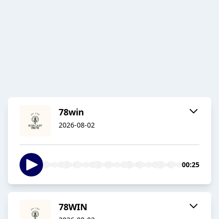
78win
2026-08-02
00:25
78WIN