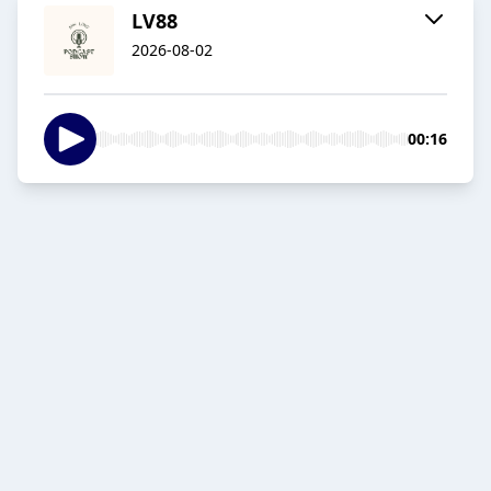
LV88
2026-08-02
00:16