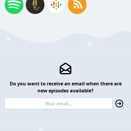
Do you want to receive an email when there are
new episodes available?