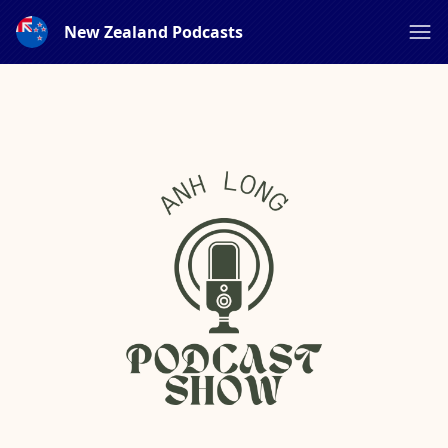
New Zealand Podcasts