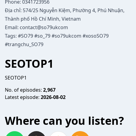
Phone: 0341723956
Địa chỉ: 574/25 Nguyễn Kiệm, Phường 4, Phú Nhuận,
Thành phố Hồ Chí Minh, Vietnam
Email: contact@so79ukcom
Tags: #SO79 #so_79 #so79ukcom #xosoSO79
#trangchu_SO79
SEOTOP1
SEOTOP1
No. of episodes:
2,967
Latest episode:
2026-08-02
Where can you listen?