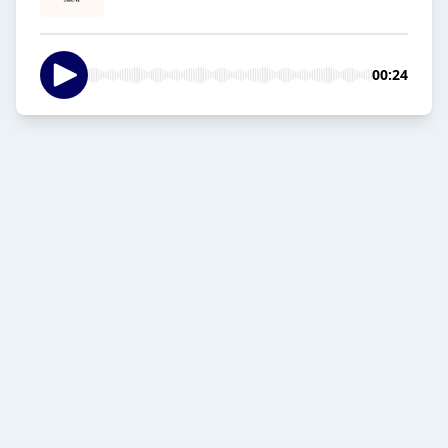
00:24