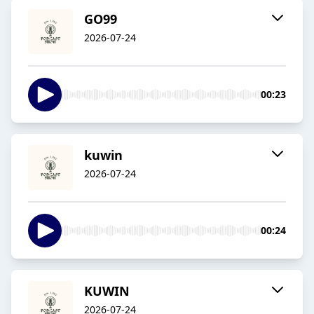
GO99
2026-07-24
00:23
kuwin
2026-07-24
00:24
KUWIN
2026-07-24