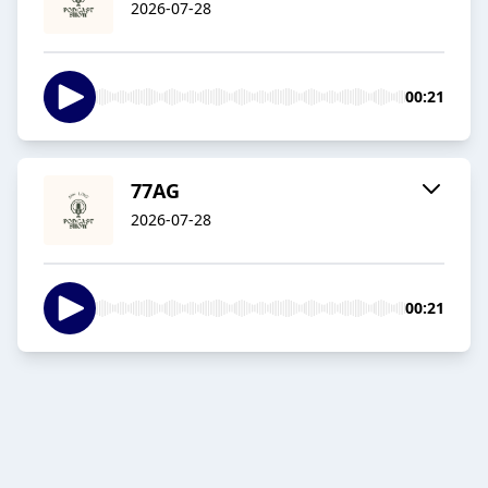
2026-07-28
00:21
77AG
2026-07-28
00:21