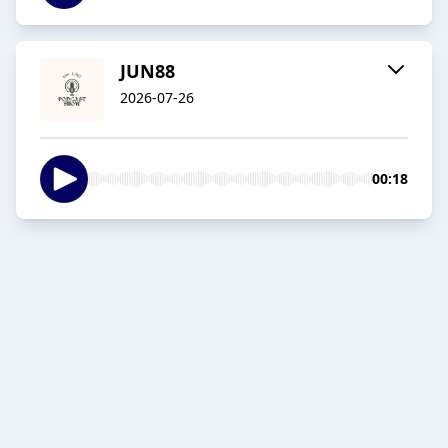
JUN88
2026-07-26
00:18