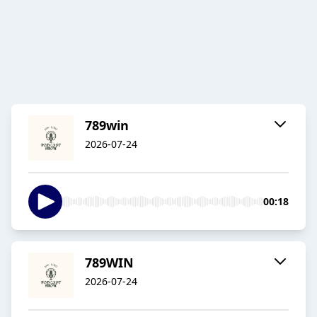
789win
2026-07-24
00:18
789WIN
2026-07-24