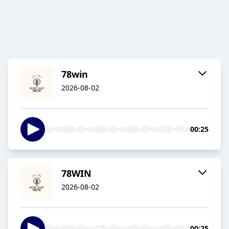
78win
2026-08-02
00:25
78WIN
2026-08-02
00:25