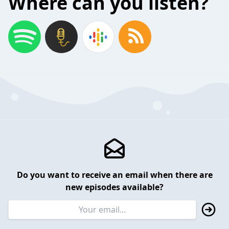
Where can you listen?
Do you want to receive an email when there are
new episodes available?