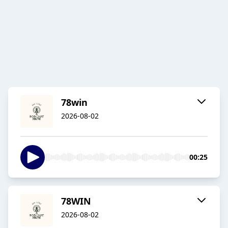
78win
2026-08-02
00:25
78WIN
2026-08-02