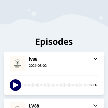
Episodes
lv88
2026-08-02
00:16
LV88