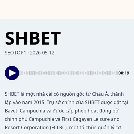
SHBET
SEOTOP1 · 2026-05-12
00:19
SHBET
là một nhà cái có nguồn gốc từ Châu Á, thành
lập vào năm 2015. Trụ sở chính của SHBET được đặt tại
Bavet, Campuchia và được cấp phép hoạt động bởi
chính phủ Campuchia và First Cagayan Leisure and
Resort Corporation (FCLRC), một tổ chức quản lý cờ