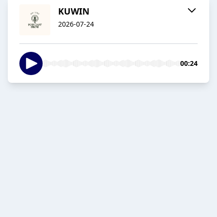
KUWIN
2026-07-24
00:24