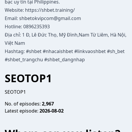
bạc uy tín tại Philippines.
Website:
https://shbet.training/
Email:
shbetokvipcom@gmail.com
Hotline: 0896235393
Địa chỉ: 1 Đ, Lê Đức Thọ, Mỹ Đình,Nam Từ Liêm, Hà Nội,
Việt Nam
Hashtag: #shbet #nhacaishbet #linkvaoshbet #sh_bet
#shbet_trangchu #shbet_dangnhap
SEOTOP1
SEOTOP1
No. of episodes:
2,967
Latest episode:
2026-08-02