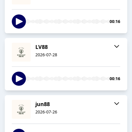
00:16
LV88
2026-07-28
00:16
jun88
2026-07-26