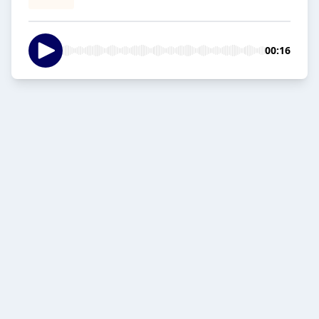
00:16