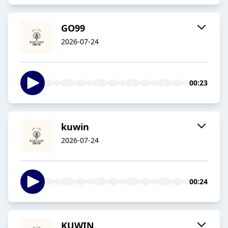
GO99
2026-07-24
00:23
kuwin
2026-07-24
00:24
KUWIN