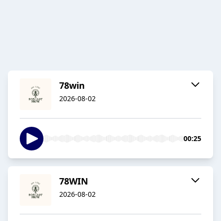
78win
2026-08-02
00:25
78WIN
2026-08-02