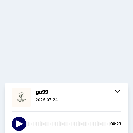
go99
2026-07-24
00:23