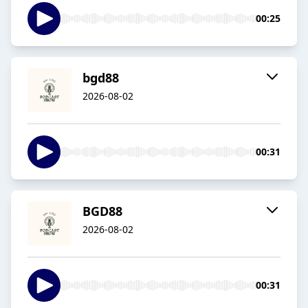
00:25
bgd88
2026-08-02
00:31
BGD88
2026-08-02
00:31