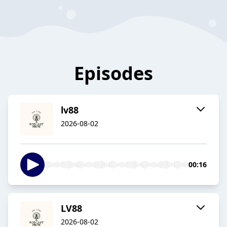
Episodes
lv88
2026-08-02
00:16
LV88
2026-08-02