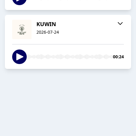
KUWIN
2026-07-24
00:24