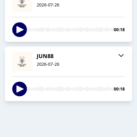
2026-07-26
00:18
JUN88
2026-07-26
00:18