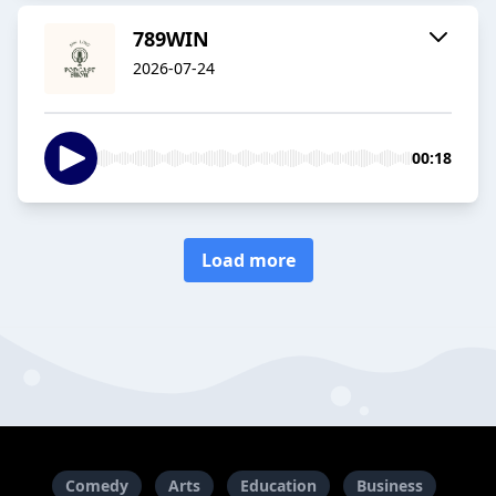
789WIN
2026-07-24
00:18
Load more
Comedy
Arts
Education
Business