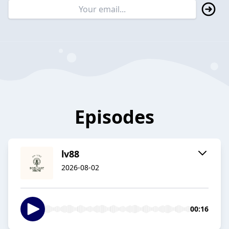
Episodes
lv88
2026-08-02
00:16