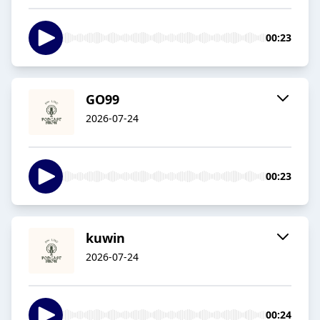
00:23
GO99
2026-07-24
00:23
kuwin
2026-07-24
00:24