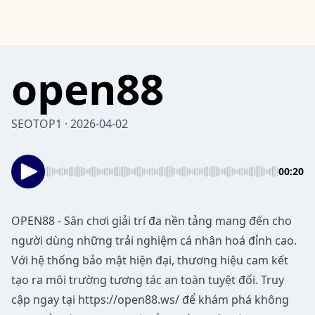
open88
SEOTOP1 · 2026-04-02
00:20
OPEN88
- Sân chơi giải trí đa nền tảng mang đến cho
người dùng những trải nghiệm cá nhân hoá đỉnh cao.
Với hệ thống bảo mật hiện đại, thương hiệu cam kết
tạo ra môi trường tương tác an toàn tuyệt đối. Truy
cập ngay tại https://open88.ws/ để khám phá không