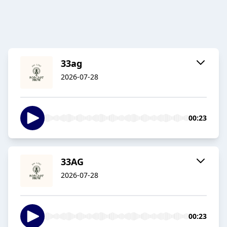
33ag
2026-07-28
00:23
33AG
2026-07-28
00:23