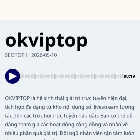
okviptop
SEOTOP1 · 2026-05-10
00:19
OKVIPTOP
là hệ sinh thái giải trí trực tuyến hiện đại,
tích hợp đa dạng từ kho nội dung số, livestream tương
tác đến các trò chơi trực tuyến hấp dẫn. Bạn có thể dễ
dàng tham gia các hoạt động cộng đồng và nhận về
nhiều phần quà giá trị. Đội ngũ nhân viên tận tâm luôn