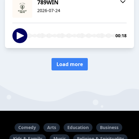
789WIN
2026-07-24
00:18
Load more
Comedy
Arts
Education
Business
Kids & Family
Music
Religion & Spirituality