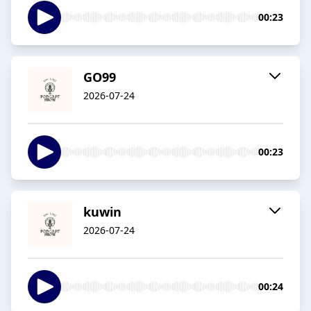
00:23
GO99
2026-07-24
00:23
kuwin
2026-07-24
00:24