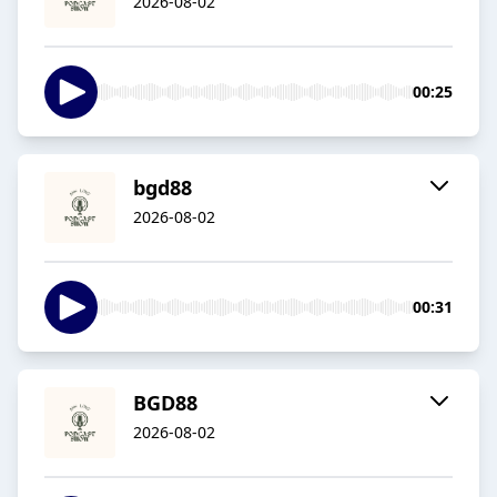
2026-08-02
00:25
bgd88
2026-08-02
00:31
BGD88
2026-08-02