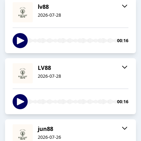
lv88
2026-07-28
00:16
LV88
2026-07-28
00:16
jun88
2026-07-26