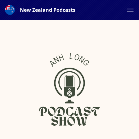
New Zealand Podcasts