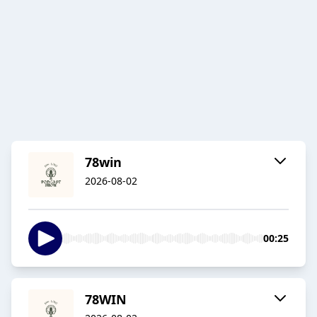
78win
2026-08-02
00:25
78WIN