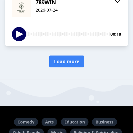
789WIN
2026-07-24
00:18
Load more
Comedy
Arts
Education
Business
Kids & Family
Music
Religion & Spirituality