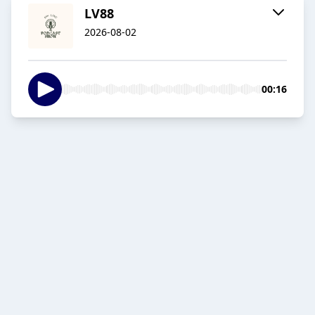
LV88
2026-08-02
00:16