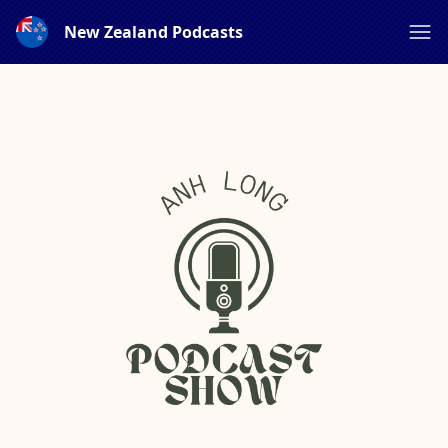
New Zealand Podcasts