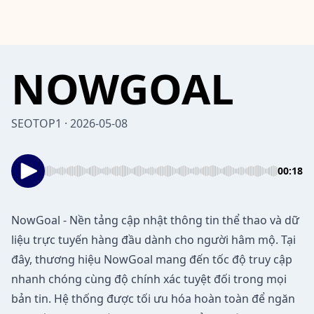
NOWGOAL
SEOTOP1 · 2026-05-08
00:18
NowGoal
- Nền tảng cập nhật thông tin thể thao và dữ
liệu trực tuyến hàng đầu dành cho người hâm mộ. Tại
đây, thương hiệu NowGoal mang đến tốc độ truy cập
nhanh chóng cùng độ chính xác tuyệt đối trong mọi
bản tin. Hệ thống được tối ưu hóa hoàn toàn để ngăn