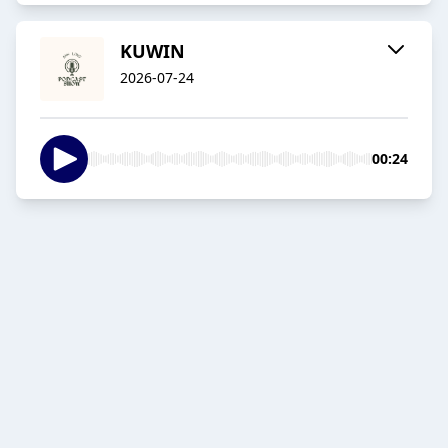
KUWIN
2026-07-24
00:24