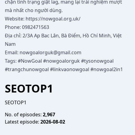
chặn tình trạng giật lag, mang lại trải nghiệm mượt
mà nhất cho người dùng.
Website:
https://nowgoal.org.uk/
Phone: 0982471563
Địa chỉ: 2/3A Ap Bac Lân, Bà Điểm, Hồ Chí Minh, Việt
Nam
Email:
nowgoalorguk@gmail.com
Tags: #NowGoal #nowgoalorguk #tysonowgoal
#trangchunowgoal #linkvaonowgoal #nowgoal2in1
SEOTOP1
SEOTOP1
No. of episodes:
2,967
Latest episode:
2026-08-02