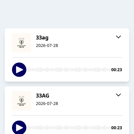
33ag
2026-07-28
00:23
33AG
2026-07-28
00:23