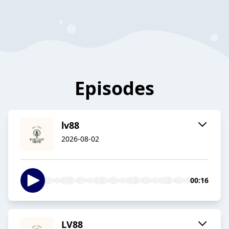
Episodes
lv88
2026-08-02
00:16
LV88