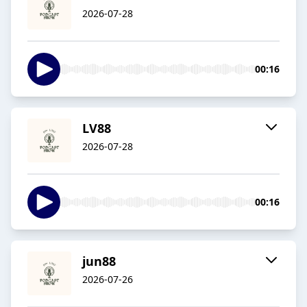
2026-07-28
00:16
LV88
2026-07-28
00:16
jun88
2026-07-26