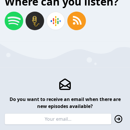
Where can you listen?
Do you want to receive an email when there are
new episodes available?