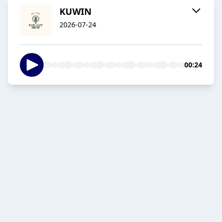
KUWIN
2026-07-24
00:24