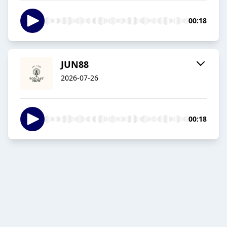
00:18
JUN88
2026-07-26
00:18