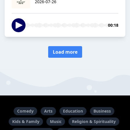
2026-07-26
00:18
Load more
Comedy
Arts
Education
Business
Kids & Family
Music
Religion & Spirituality