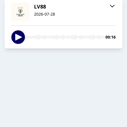
LV88
2026-07-28
00:16