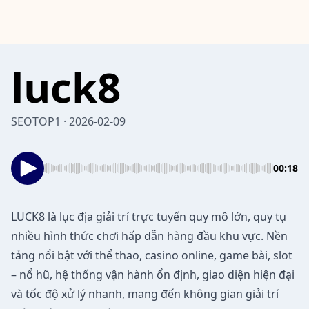
luck8
SEOTOP1 · 2026-02-09
00:18
LUCK8
là lục địa giải trí trực tuyến quy mô lớn, quy tụ
nhiều hình thức chơi hấp dẫn hàng đầu khu vực. Nền
tảng nổi bật với thể thao, casino online, game bài, slot
– nổ hũ, hệ thống vận hành ổn định, giao diện hiện đại
và tốc độ xử lý nhanh, mang đến không gian giải trí