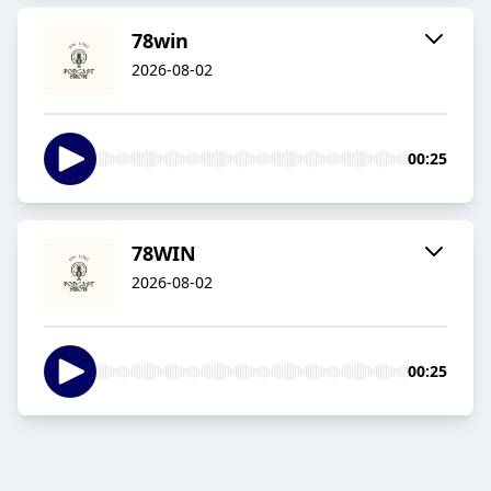
78win
2026-08-02
00:25
78WIN
2026-08-02
00:25