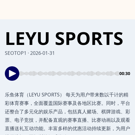
LEYU SPORTS
SEOTOP1 · 2026-01-31
00:30
乐鱼体育（LEYU SPORTS） 每天为用户带来数以千计的精
彩体育赛事，全面覆盖国际赛事及各地区比赛。同时，平台
还整合了多元化的娱乐产品，包括真人赌场、棋牌游戏、彩
票、电子竞技，并配备直观的赛事直播、比赛动画以及观看
直播送礼互动功能。丰富多样的优惠活动持续更新，为用户