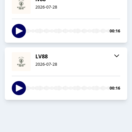
2026-07-28
00:16
LV88
2026-07-28
00:16