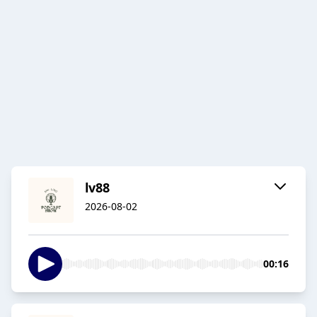
lv88
2026-08-02
00:16