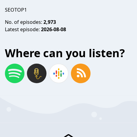
SEOTOP1
No. of episodes:
2,973
Latest episode:
2026-08-08
Where can you listen?