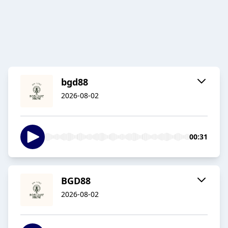
bgd88
2026-08-02
00:31
BGD88
2026-08-02