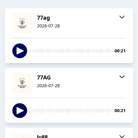
77ag
2026-07-28
00:21
77AG
2026-07-28
00:21
lv88