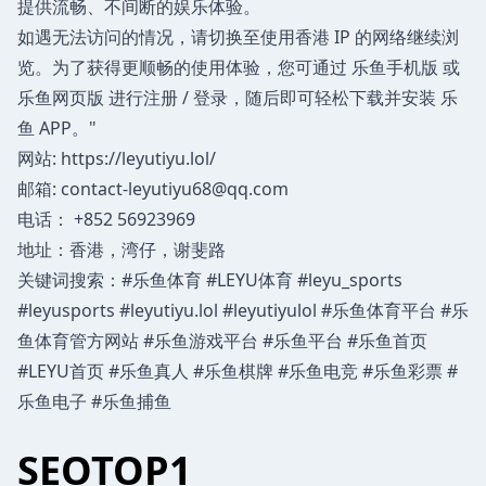
提供流畅、不间断的娱乐体验。
如遇无法访问的情况，请切换至使用香港 IP 的网络继续浏
览。为了获得更顺畅的使用体验，您可通过 乐鱼手机版 或
乐鱼网页版 进行注册 / 登录，随后即可轻松下载并安装 乐
鱼 APP。"
网站:
https://leyutiyu.lol/
邮箱:
contact-leyutiyu68@qq.com
电话： +852 56923969
地址：香港，湾仔，谢斐路
关键词搜索：#乐鱼体育 #LEYU体育 #leyu_sports
#leyusports #leyutiyu.lol #leyutiyulol #乐鱼体育平台 #乐
鱼体育管方网站 #乐鱼游戏平台 #乐鱼平台 #乐鱼首页
#LEYU首页 #乐鱼真人 #乐鱼棋牌 #乐鱼电竞 #乐鱼彩票 #
乐鱼电子 #乐鱼捕鱼
SEOTOP1