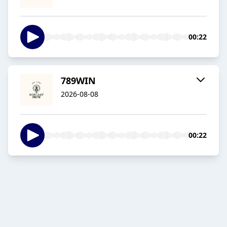
00:22
789WIN
2026-08-08
00:22