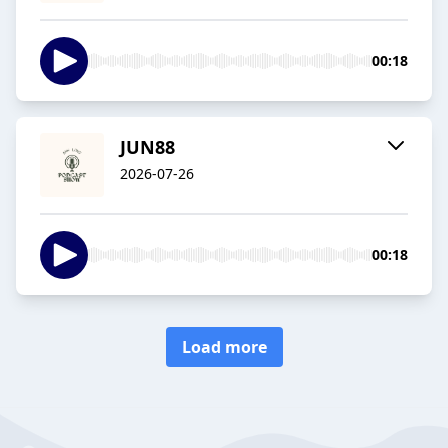
00:18
JUN88
2026-07-26
00:18
Load more