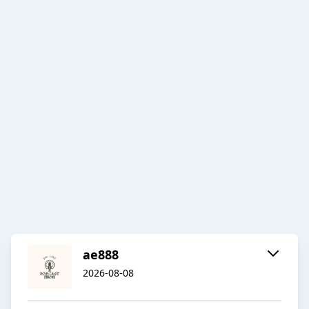
ae888
2026-08-08