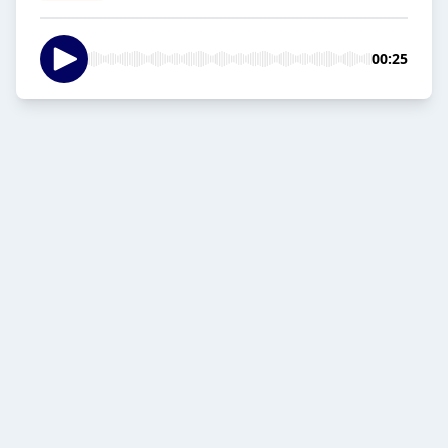
00:25