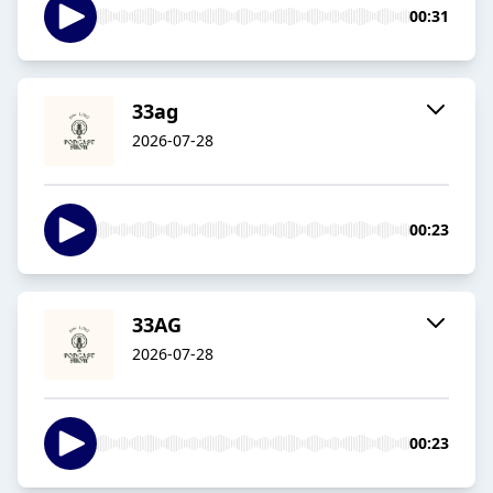
00:31
33ag
2026-07-28
00:23
33AG
2026-07-28
00:23