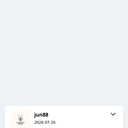
jun88
2026-07-26